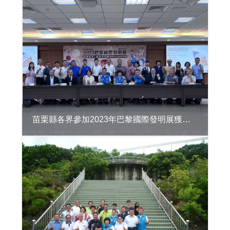
區
違
章
建
築
處
理
資
訊
系
統
苗栗縣各界參加2023年巴黎國際發明展獲獎表揚記者會
公
共
建
築
物
無
障
礙
生