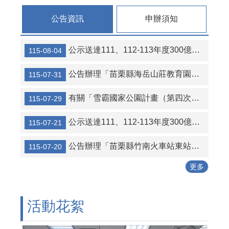
連
結
公告資訊
申辦須知
活
動
公示送達111、112-113年度300億元中央擴大租金補貼專案計畫當事人江○臻君等53人行政處分函名冊1份（計2頁）。
115-08-04
花
絮
公告辦理「苗栗縣海岳山莊教育園區新建營運移轉（BOT）案」公聽會。
115-07-31
性
別
有關「雪霸國家公園計畫（第四次通盤檢討）案」草案公開展覽及說明會
115-07-29
平
等
公示送達111、112-113年度300億元中央擴大租金補貼專案計畫當事人葉○儒君等56人行政處分函及補正通知函名冊1份（計2頁）。
115-07-21
專
區
公告辦理「苗栗縣竹南火車站東站停車場及商業設施興建營運移轉（BOT+ROT）案」公聽會。
115-07-20
公
更多
寓
大
廈
管
活動花絮
理
專