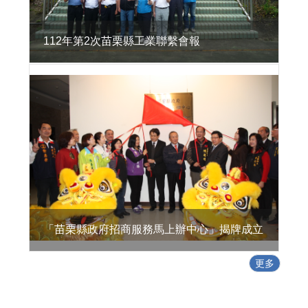
活
環
境
112年第2次苗栗縣工業聯繫會報
地
方
型
SBIR
特
定
工
廠
專
區
政
「苗栗縣政府招商服務馬上辦中心」揭牌成立
策
及
更多
業
務
宣