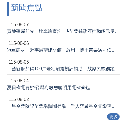
新聞焦點
法
令
規
章
115-08-07
買地建屋前先「地套繪查詢」└苗栗縣政府推動多元便民諮詢服務
政
府
115-08-06
資
冠軍建材「近零展望建材館」啟用 攜手苗栗邁向低碳建築新未來
訊
公
115-08-05
開
「苗縣府加碼100戶老宅耐震初評補助，鼓勵民眾踴躍申請」
補
115-08-04
助
公
夏日省電有妙招 縣府教您聰明用電省荷包
告
專
115-08-02
區
「星空栗險記苗栗場熱鬧登場 千人齊聚星空電影院 節能宣導寓教於樂」新聞稿
網
更多
站