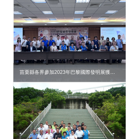
區
違
章
建
築
處
理
資
訊
系
統
苗栗縣各界參加2023年巴黎國際發明展獲獎表揚記者會
公
共
建
築
物
無
障
礙
生