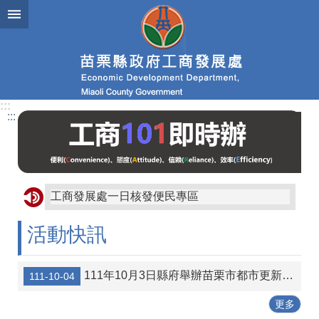
跳到主要內容區塊
進
階
搜
尋
:::
:::
業
務
簡
介
工商發展處一日核發便民專區
便
民
活動快訊
服
務
111年10月3日縣府舉辦苗栗市都市更新宣導說明會講義資料
111-10-04
公
佈
更多
欄