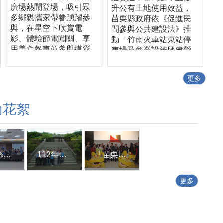
廣場熱鬧登場，吸引眾
升公有土地使用效益，
多鄉親攜家帶眷踴躍參
苗栗縣政府依《促進民
與，在星空下欣賞電
間參與公共建設法》推
影、體驗節電闖關、享
動「竹南火車站東站停
用美食餐車並參與摸彩
車場及商業設施興建營
活動，現場洋溢歡樂氣
運移轉（BOT+ROT）
氛，成功將節約能源理
案」，今（7/30）日舉
更多
念融入休閒娛樂，讓節
辦公聽會，吸引百餘位
能觀念深植民眾日常生
地方民意代表、里長及
活。 縣長鍾東錦表
鄉親踴躍參與，與會者
動花絮
示，推動節約能源不只
普遍肯定縣府規劃方
是政策，更需要全民共
向，期待透過公私協
同參與。透過星空電影
力，打造兼具交通轉
院結合節電宣導、親子
乘、商業服務與休閒機
互動及在地特色活動，
能的城市新亮點。 竹南
苗栗縣各界參加2023年巴黎國際發明展獲獎表揚記者會
112年第2次苗栗縣工業聯繫會報
「苗栗縣政府招商服務馬上辦中心」揭牌成立
希望讓大小朋友在輕鬆
火車站為苗栗縣重要交
愉快的氛圍中，了解節
通樞紐，近年因通勤、
更多
能減碳的重要性，從生
轉乘人口持續成長，停
活中的小習慣做起，例
車需求快速增加，周邊
如隨手關燈、冷氣設定
停車空間長期供不應
26至28度、拔除待機電
求。經竹南鎮公所多年