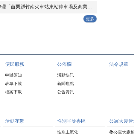
統產
補助。都市計畫區住宅
電視及各式家電若長時
苗栗縣竹南火車站東站停車場及商業設施興建營運移轉（BOT+ROT）案」公聽會。
 冠
可依規定申請耐震初步
間未使用，應養成「關
於臺
評估補助；非都市土地
機並拔除插頭」的習
更多
體育場
案件則依中央老宅延壽
慣，不僅可減少待機耗
敦福
機能復新計畫辦理，申
電，也能降低電器長時
馬國
請人須依規定提出相關
間通電所帶來的安全風
浦東
資料，由縣府協助辦理
險。 冷氣濾網若累積灰
，讓
後續審查作業。 詹處長
塵，容易降低冷房效率
走向
表示，補助對象原則以
並增加耗電量。建議每2
方
合法住宅為限，申請人
至3週定期清洗冷氣濾
便民服務
公佈欄
法令規章
推動
應先確認建築物用途及
網，若家中有除濕機或
申請資格，並備妥土地
空氣清淨機，也應定期
申辦須知
活動快訊
e）模
登記謄本、建物登記謄
清潔或更換濾網，以維
表單下載
新聞焦點
至建
本及其他相關證明文
持設備最佳運轉效能，
施工
檔案下載
件。如建築物未領有使
公告資訊
延長使用壽命並節省電
邊角
用執照或合法建築證
力。 此外，善用居家隔
工廠
明，可先向苗栗縣政府
熱措施也是提升節電效
生
工商發展處建築管理科
果的重要方法。民眾可
處
申請舊有合法房屋證
利用遮陽窗簾、隔熱玻
活動花絮
性別平等專區
公寓大廈管
循環
明，再辦理後續補助申
璃或氣密窗等設備，減
碳，
請，以減少補件情形，
少室外熱源進入室內，
性別主流化
📚公寓大廈