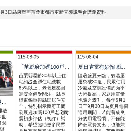
10月3日縣府舉辦苗栗市都市更新宣導說明會講義資料
115-08-05
115-08-04
「苗縣府加碼100戶老宅耐震初評補助，鼓勵民眾踴躍申請」
夏日省電有妙招 縣府教您聰明用電省荷包
苗栗縣屋齡30年以上住
隨著盛夏來臨，氣溫屢
宅約占全縣住宅總數
屢突破30度，民眾使用
65%以上，老舊建築耐
冷氣及空調設備的頻率
震安全備受關注。縣長
大幅提高，家庭用電量
鍾東錦重視縣民居住安
也隨之攀升。每年6月1
冠軍建材「近零展望建材館」啟用 攜手苗栗邁向低碳建築新未來
全，特別指示縣府工商
日至9月30日為夏月電價
排放
發展處加碼100戶老宅耐
適用期間，若能養成良
半世
震初步評估（初評）補
好的用電習慣，不僅能
有限
助，希望協助更多民眾
降低電費支出，也能兼
舉辦
及早掌握建築物耐震狀
顧節能減碳。苗栗縣政