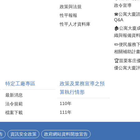
 冠
加速案件審查。詹處長
降低冷氣負荷，使空調
政令宣導
政策與法規
得環
並提醒在耐震初步評估
更有效率地維持舒適溫
物處理
☎公寓大廈
不僅能及早掌握建築物
性平報報
度。 若有返鄉、旅遊或
Q&A
至
結構安全狀況，更可作
長時間外出情形，工商
性平人才資料庫
合
為後續耐震補強及改善
🏚️公寓大廈
發展處建議，除冰箱等
磁磚
的重要依據。符合資格
織與報備資
必要家電外，其餘電器
沐、
的民眾可把握補助機
應關閉電源並拔除插
✏️便民服務
美及
會，儘早提出申請，讓
頭，除了可避免待機耗
相關補助計
地廢
專業技師協助檢視住家
電，也能降低因電線老
此
🏆苗栗客庄
耐震能力，守護家人生
化或異常通電引發電器
生的
命財產安全。 縣長鍾東
優公寓大廈
火災的風險，兼顧節能
淤泥
錦表示，苗栗縣老舊住
與居家安全。 苗栗縣政
下再
宅比例偏高，提升居住
府工商發展處長詹彩蘋
特定工廠專區
政策及業務宣導之預
環回
安全一直是縣府重要施
表示，夏季是家庭用電
算執行情形
至
政方向。縣府除持續配
高峰期，只要落實幾項
最新消息
5%
合中央推動老宅延壽政
簡單的節電習慣，就能
110年
法令規範
準，
策外，今年再加碼100戶
有效降低電費支出。面
材標
111年
檔案下載
耐震初評補助，希望透
對全球氣候變遷及能源
表
過政府資源協助民眾降
轉型趨勢，節約用電不
長期
低評估成本，鼓勵屋主
僅是省荷包，更是落實
業創
主動了解建築物耐震狀
告
資訊安全政策
政府網站資料開放宣告
淨零減碳、實踐永續生
扎根
況，及早發現問題、及