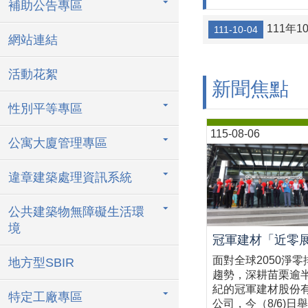
補助公告專區
111年
111-10-04
網站連結
活動花絮
新聞焦點
性別平等專區
115-08-06
公寓大廈管理專區
違章建築處理資訊系統
公共建築物無障礙生活環
境
面對全球2050淨零
地方型SBIR
趨勢，深耕苗栗逾
紀的冠軍建材股份
特定工廠專區
公司，今（8/6)日