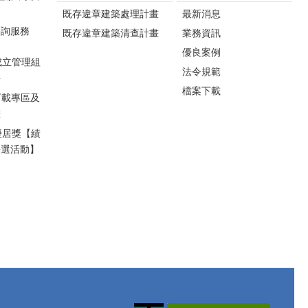
互動體驗及摸彩活動，
量，在停車場結構體上
既存違章建築處理計畫
最新消息
將節能知識以寓教於樂
方規劃興建複合式商業
方式傳遞給民眾，鼓勵
設施，導入零售、餐飲
諮詢服務
既存違章建築清查計畫
業務資訊
全民將節能觀念落實於
及生活服務等機能，打
優良案例
日常生活，共同打造低
造集交通轉乘、商業消
成立管理組
法令規範
碳永續家園。 工商
費及休閒服務於一體的
料
發展處長詹彩蘋指出，
複合式生活場域，讓公
檔案下載
下載專區及
今年活動仍將持續巡迴
共建設兼具服務品質與
畫
辦理，歡迎鄉親踴躍參
土地效益。 本次公聽會
加，後續場次如下：
包括縣議員葉忠倫、陳
優居獎【績
一、8月15日（六）銅鑼
碧華、張佳玲及其服務
評選活動】
火車站前，放映《荒野
處代表，以及竹南鎮長
機器人》。 二、8月22
方進興、鎮民代表會主
日（六）卓蘭峩崙廟，
席何秀綿、副主席李
放映《歡樂好聲音2》。
城、多位鎮民代表、里
三、8月29日（六）通霄
長及地方團體等百餘人
海水浴場旁大草地，放
共同參與。針對地方關
映《汪汪隊立大功：超
心事項，縣府表示，後
級大電影》。 工商
續將持續納入地方意
發展處詹處長也邀請民
見，完善整體規劃，重
眾持續響應「節約能
點包括： ㄧ、完整評估
源、全民同行」，攜家
停車場出入口配置、車