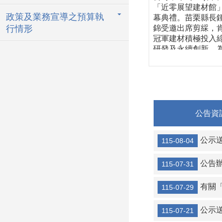
「近零展望建材館
政策及業務宣導之預算執
幕典禮。苗栗縣長
錦受邀出席剪綵，
行情形
冠軍建材積極投入
研發及永續創新，
栗產業低碳轉型樹
範。 全新展館以近
築為核心，導入榮
34屆台灣精品獎的
技節能石」，並結
牆乾掛工法打造雙
公告資
系統，具備隔熱、
風、節能及耐久效
公示送達111
115-08-04
呈現低碳建材與近
築技術的整合成果
軍建材創立於1972
公告辦理
115-07-31
持續投入技術研發
程創新及職人工藝
有關「雪
115-07-29
承，產品從早期馬
磁磚，逐步發展至
公示送達111、
115-07-21
格磁磚、再生綠建