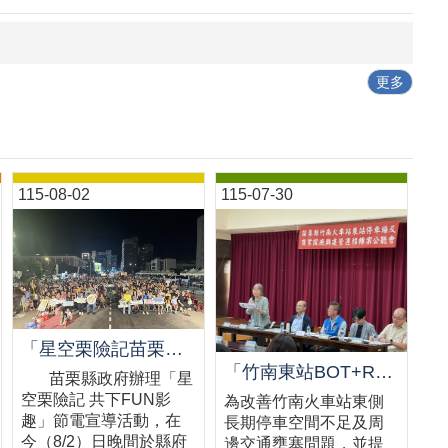
更多
115-08-02
115-07-30
「星空栗險記苗栗場熱鬧登場 千人齊聚星空電影院 節能宣導寓教於樂」新聞稿
「竹南東站BOT+ROT啟動打造停車商業新地標」
苗栗縣政府辦理「星
空栗險記 共下FUN影
為改善竹南火車站東側
趣」節電宣導活動，在
長期停車空間不足及周
今（8/2）日晚間於縣府
邊交通壅塞問題，並提