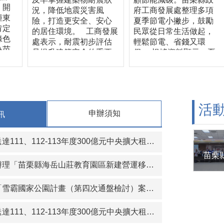
」開
況，降低地震災害風
府工商發展處整理多項
鍾東
險，打造更安全、安心
夏季節電小撇步，鼓勵
肯定
的居住環境。 工商發展
民眾從日常生活做起，
綠色
處表示，耐震初步評估
輕鬆節電、省錢又環
為苗
是提升建築安全的重要
保。 根據資料顯示，夏
立典
第一步，透過專業技師
季家庭用電中，冷氣用
零建
辦理耐震初評，可初步
電約占近五成，是家中
獲第
了解建築物整體結構安
最耗電的電器。因此，
「科
全情形，作為後續是否
善用冷氣設備是節電的
合外
進一步辦理詳細評估、
關鍵。工商發展處建
活
層牆
申辦須知
訊
耐震補強或修繕的重要
議，冷氣可設定在26至
通
依據。縣府今年加碼100
28℃，並搭配電風扇使
益，
戶補助，希望降低民眾
用，利用空氣循環加速
、112-113年度300億元中央擴大租金補貼專案計畫當事人江○臻君等53人行政處分函名冊1份（計2頁）。
零建
申請門檻，鼓勵更多屋
冷房效果，降低壓縮機
。冠
主主動了解自家建築物
運轉負擔，在維持舒適
年，
「苗栗縣海岳山莊教育園區新建營運移轉（BOT）案」公聽會。
耐震能力，共同提升居
環境的同時，也能有效
、製
住安全。 工商發展處長
節省用電。 除了冷氣使
傳
霸國家公園計畫（第四次通盤檢討）案」草案公開展覽及說明會
詹彩蘋指出，依據內政
用方式外，許多電器即
賽克
部推動的「老宅延壽機
使關機，仍可能因待機
大規
能復新計畫」，符合資
模式持續耗電。工商發
112-113年度300億元中央擴大租金補貼專案計畫當事人葉○儒君等56人行政處分函及補正通知函名冊1份（計2頁）。
材及
格的建築物可申請相關
展處提醒，電腦螢幕、