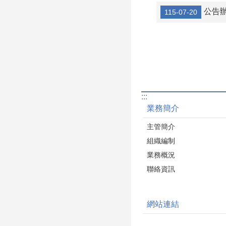
節能建材，展現傳
公告辦理「
115-07-20
業創新轉型的成果。
軍磁磚更廣泛應用
北101、北京國家
「鳥巢」、英國倫
萊莎百貨、秘魯利
際會議中心及上海
機場等指標性建築
「苗栗製造」成功
:::
國際。在循環經濟
業務簡介
面，冠軍建材率先
「從搖籃到搖籃」
主管簡介
（Cradle to Cradl
組織編制
式，將再生磁磚運
築工地使用，再於
業務概況
現場蒐集磁磚切割
聯絡資訊
料，經處理後送回
循環再製，形成「
產、施工、回收、
網站連結
理、再製」的完整
鏈，降低建築蘊含