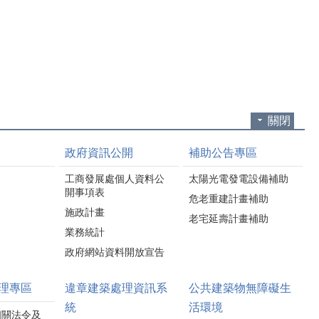
源等，不僅能節省家庭
爭取並獲中央補助，目
電費，也能共同為環境
前正推動「竹南鎮竹南
永續盡一份心力。
火車站東站地下停車場
活動現場安排節電知識
新建統包工程」，規劃
闖關、美食餐車、市集
興建地下二層停車場，
及摸彩活動，並放映人
預計於116年底完工，將
氣動畫電影《功夫熊貓
提供汽車停車位190席
4》，吸引大批民眾共襄
（含29席電動車位）及
關閉
盛舉。壓軸摸彩更送出
機車停車位285席。 苗
iPhone 17、Nintendo
栗縣政府工商發展處表
政府資訊公開
補助公告專區
Switch 2、節能家電等豐
示，目前基地周邊尖峰
富獎品，縣長鍾東錦更
時段停車需供比高達
工商發展處個人資料公
太陽光電發電設備補助
加碼「釜山雙人來回機
1.65至1.76，停車場完工
開事項表
危老重建計畫補助
票」，讓現場驚呼連
後，需供比可望降至
施政計畫
連，將活動氣氛帶到最
0.75，有效改善停車不
老宅延壽計畫補助
高潮。 工商發展處
足與違規停車問題，提
業務統計
表示，「星空栗險記 共
升車站周邊交通服務品
政府網站資料開放宣告
下FUN影趣」是苗栗縣
質。除地下停車場建設
政府推動節約能源的重
外，縣府同步透過
理專區
違章建築處理資訊系
公共建築物無障礙生
要宣導活動，今年透過
BOT+ROT模式，引進民
戶外電影、節電闖關、
間資金、技術與營運能
統
活環境
相關法令及