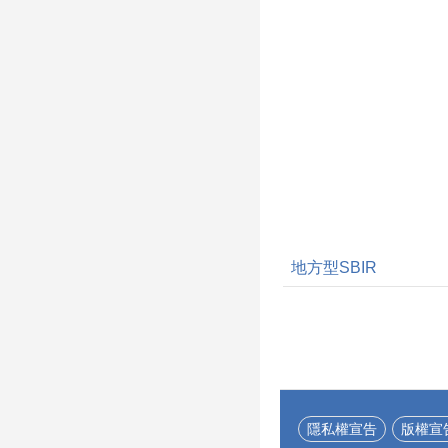
延續材料生命週期。
軍建材於2023年取
境部R-0403廢棄
資格，並自2023年
2025年與遠雄建設
作，回收建築工地
邊角料，應用於夏
青晉、泱山行、綠
星呈等建案，使工
棄物減量約25%。
外，公司將製程產
生磚、熟磚及回收
重新投入生產，旗
地方型SBIR
生綠建材產品的循
收料使用率約15%
56%，部分產品達2
以上，高於國家標
並取得「再生綠建
章」。 縣長鍾東錦
示，林榮德董事長
投入建材研發及產
隱私權宣告
版權宣
新，帶領冠軍建材