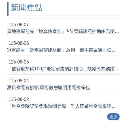
新聞焦點
法
令
規
章
115-08-07
買地建屋前先「地套繪查詢」└苗栗縣政府推動多元便民諮詢服務
政
府
115-08-06
資
冠軍建材「近零展望建材館」啟用 攜手苗栗邁向低碳建築新未來
訊
公
115-08-05
開
「苗縣府加碼100戶老宅耐震初評補助，鼓勵民眾踴躍申請」
補
115-08-04
助
公
夏日省電有妙招 縣府教您聰明用電省荷包
告
專
115-08-02
區
「星空栗險記苗栗場熱鬧登場 千人齊聚星空電影院 節能宣導寓教於樂」新聞稿
網
更多
站