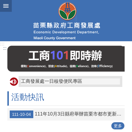
跳到主要內容區塊
進
階
搜
尋
:::
:::
業
務
簡
介
工商發展處一日核發便民專區
便
民
活動快訊
服
務
111年10月3日縣府舉辦苗栗市都市更新宣導說明會講義資料
111-10-04
公
佈
更多
欄