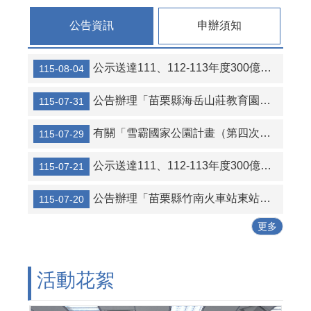
連
結
公告資訊
申辦須知
活
動
公示送達111、112-113年度300億元中央擴大租金補貼專案計畫當事人江○臻君等53人行政處分函名冊1份（計2頁）。
115-08-04
花
絮
公告辦理「苗栗縣海岳山莊教育園區新建營運移轉（BOT）案」公聽會。
115-07-31
性
別
有關「雪霸國家公園計畫（第四次通盤檢討）案」草案公開展覽及說明會
115-07-29
平
等
公示送達111、112-113年度300億元中央擴大租金補貼專案計畫當事人葉○儒君等56人行政處分函及補正通知函名冊1份（計2頁）。
115-07-21
專
區
公告辦理「苗栗縣竹南火車站東站停車場及商業設施興建營運移轉（BOT+ROT）案」公聽會。
115-07-20
公
更多
寓
大
廈
管
活動花絮
理
專