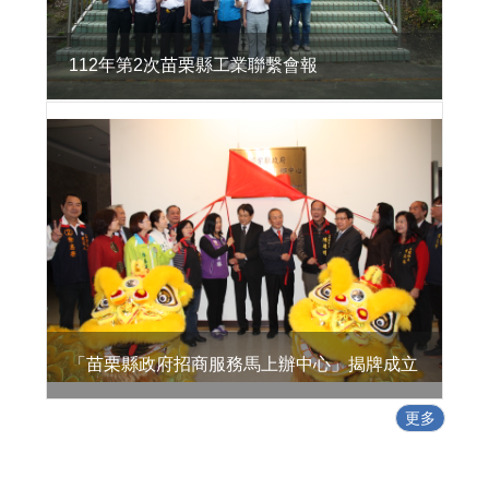
活
環
境
112年第2次苗栗縣工業聯繫會報
地
方
型
SBIR
特
定
工
廠
專
區
政
「苗栗縣政府招商服務馬上辦中心」揭牌成立
策
及
更多
業
務
宣