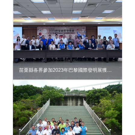
區
違
章
建
築
處
理
資
訊
系
統
苗栗縣各界參加2023年巴黎國際發明展獲獎表揚記者會
公
共
建
築
物
無
障
礙
生