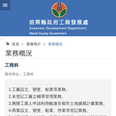
跳到主要內容區塊
進
階
搜
尋
:::
:::
首頁
業務簡介
業務概況
業
業務概況
務
簡
介
工商科
發布單位：工商科
便
民
服
1.工廠設立、變更、歇業等業務。
務
2.未登記工廠之輔導管理業務。
公
3.興辦工業人申請利用毗連非都市土地擴展計畫業務。
佈
4.商業設立、變更、歇業、停業等登記業務。
欄