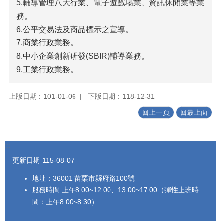
5.輔導管理八大行業、電子遊戲場業、資訊休閒業等業
法
務。
令
6.公平交易法及商品標示之宣導。
規
章
7.商業行政業務。
8.中小企業創新研發(SBIR)輔導業務。
政
9.工業行政業務。
府
資
訊
上版日期：101-01-06
下版日期：118-12-31
公
開
回上一頁
回最上面
補
助
:::
公
更新日期
115-08-07
告
專
地址：36001 苗栗市縣府路100號
區
服務時間 上午8:00~12:00、13:00~17:00（彈性上班時
網
間：上午8:00~8:30）
站