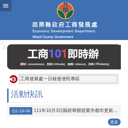
跳到主要內容區塊
進
階
搜
尋
:::
:::
業
務
簡
介
工商發展處一日核發便民專區
便
民
活動快訊
服
務
111年10月3日縣府舉辦苗栗市都市更新宣導說明會講義資料
111-10-04
公
佈
更多
欄