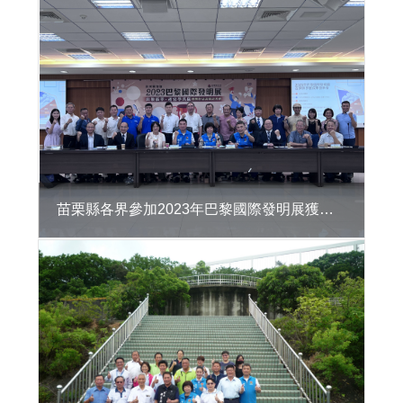
區
違
章
建
築
處
理
資
訊
系
統
苗栗縣各界參加2023年巴黎國際發明展獲獎表揚記者會
公
共
建
築
物
無
障
礙
生