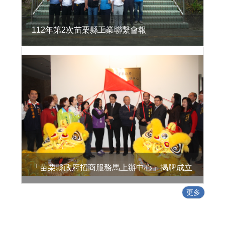
活
環
境
112年第2次苗栗縣工業聯繫會報
地
方
型
SBIR
特
定
工
廠
專
區
政
「苗栗縣政府招商服務馬上辦中心」揭牌成立
策
及
更多
業
務
宣