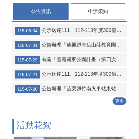
連
結
公告資訊
申辦須知
活
動
公示送達111、112-113年度300億元中央擴大租金補貼專案計畫當事人江○臻君等53人行政處分函名冊1份（計2頁）。
115-08-04
花
絮
公告辦理「苗栗縣海岳山莊教育園區新建營運移轉（BOT）案」公聽會。
115-07-31
性
別
有關「雪霸國家公園計畫（第四次通盤檢討）案」草案公開展覽及說明會
115-07-29
平
等
公示送達111、112-113年度300億元中央擴大租金補貼專案計畫當事人葉○儒君等56人行政處分函及補正通知函名冊1份（計2頁）。
115-07-21
專
區
公告辦理「苗栗縣竹南火車站東站停車場及商業設施興建營運移轉（BOT+ROT）案」公聽會。
115-07-20
公
更多
寓
大
廈
管
活動花絮
理
專