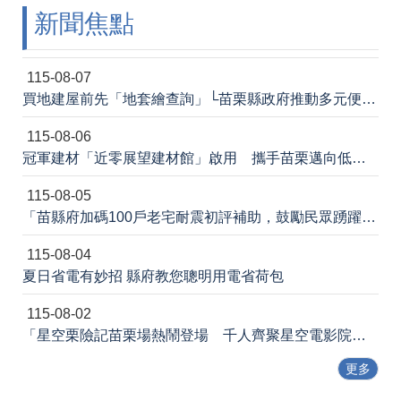
新聞焦點
法
令
規
章
115-08-07
買地建屋前先「地套繪查詢」└苗栗縣政府推動多元便民諮詢服務
政
府
115-08-06
資
冠軍建材「近零展望建材館」啟用 攜手苗栗邁向低碳建築新未來
訊
公
115-08-05
開
「苗縣府加碼100戶老宅耐震初評補助，鼓勵民眾踴躍申請」
補
115-08-04
助
公
夏日省電有妙招 縣府教您聰明用電省荷包
告
專
115-08-02
區
「星空栗險記苗栗場熱鬧登場 千人齊聚星空電影院 節能宣導寓教於樂」新聞稿
網
更多
站