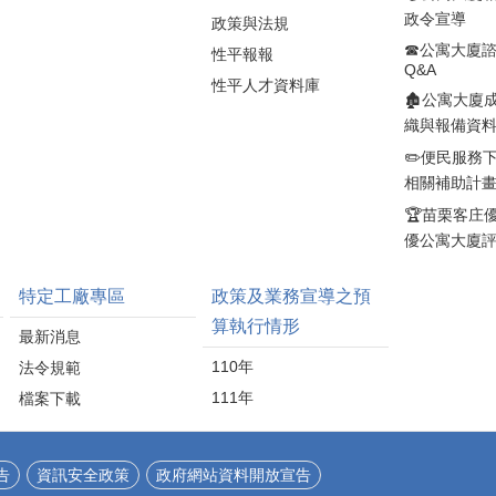
延續材料生命週期。 冠
加速案件審查。詹處長
政令宣導
政策與法規
軍建材於2023年取得環
並提醒在耐震初步評估
境部R-0403廢棄物處理
☎公寓大廈
不僅能及早掌握建築物
性平報報
Q&A
資格，並自2023年至
結構安全狀況，更可作
性平人才資料庫
2025年與遠雄建設合
為後續耐震補強及改善
🏚️公寓大廈
作，回收建築工地磁磚
的重要依據。符合資格
織與報備資
邊角料，應用於夏沐、
的民眾可把握補助機
✏️便民服務
青晉、泱山行、綠美及
會，儘早提出申請，讓
相關補助計
星呈等建案，使工地廢
專業技師協助檢視住家
棄物減量約25%。此
🏆苗栗客庄
耐震能力，守護家人生
外，公司將製程產生的
命財產安全。 縣長鍾東
優公寓大廈
生磚、熟磚及回收淤泥
錦表示，苗栗縣老舊住
重新投入生產，旗下再
宅比例偏高，提升居住
特定工廠專區
政策及業務宣導之預
生綠建材產品的循環回
安全一直是縣府重要施
算執行情形
收料使用率約15%至
政方向。縣府除持續配
最新消息
56%，部分產品達25%
合中央推動老宅延壽政
110年
法令規範
以上，高於國家標準，
策外，今年再加碼100戶
並取得「再生綠建材標
111年
檔案下載
耐震初評補助，希望透
章」。 縣長鍾東錦表
過政府資源協助民眾降
示，林榮德董事長長期
低評估成本，鼓勵屋主
投入建材研發及產業創
主動了解建築物耐震狀
告
資訊安全政策
政府網站資料開放宣告
新，帶領冠軍建材扎根
況，及早發現問題、及