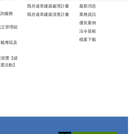
互動體驗及摸彩活動，
降低冷氣負荷，使空調
既存違章建築處理計畫
最新消息
將節能知識以寓教於樂
更有效率地維持舒適溫
方式傳遞給民眾，鼓勵
諮詢服務
既存違章建築清查計畫
業務資訊
度。 若有返鄉、旅遊或
全民將節能觀念落實於
長時間外出情形，工商
優良案例
日常生活，共同打造低
成立管理組
發展處建議，除冰箱等
法令規範
碳永續家園。 工商
料
必要家電外，其餘電器
發展處長詹彩蘋指出，
檔案下載
應關閉電源並拔除插
下載專區及
今年活動仍將持續巡迴
頭，除了可避免待機耗
畫
辦理，歡迎鄉親踴躍參
電，也能降低因電線老
加，後續場次如下：
優居獎【績
化或異常通電引發電器
一、8月15日（六）銅鑼
評選活動】
火災的風險，兼顧節能
火車站前，放映《荒野
與居家安全。 苗栗縣政
機器人》。 二、8月22
府工商發展處長詹彩蘋
日（六）卓蘭峩崙廟，
表示，夏季是家庭用電
放映《歡樂好聲音2》。
高峰期，只要落實幾項
三、8月29日（六）通霄
簡單的節電習慣，就能
海水浴場旁大草地，放
有效降低電費支出。面
映《汪汪隊立大功：超
對全球氣候變遷及能源
級大電影》。 工商
轉型趨勢，節約用電不
發展處詹處長也邀請民
僅是省荷包，更是落實
眾持續響應「節約能
淨零減碳、實踐永續生
源、全民同行」，攜家