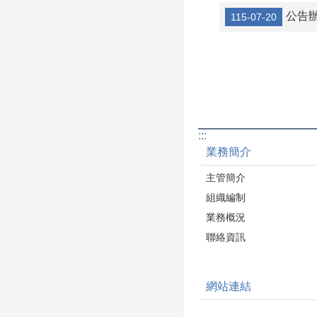
工商發展處：建築
公告辦理「
115-07-20
科將竭誠為您服務
:::
業務簡介
主管簡介
組織編制
業務概況
聯絡資訊
網站連結