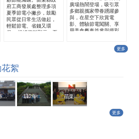
廣場熱鬧登場，吸引眾
府工商發展處整理多項
多鄉親攜家帶眷踴躍參
夏季節電小撇步，鼓勵
與，在星空下欣賞電
民眾從日常生活做起，
影、體驗節電闖關、享
輕鬆節電、省錢又環
用美食餐車並參與摸彩
保。 根據資料顯示，夏
活動，現場洋溢歡樂氣
季家庭用電中，冷氣用
氛，成功將節約能源理
電約占近五成，是家中
更多
念融入休閒娛樂，讓節
最耗電的電器。因此，
能觀念深植民眾日常生
善用冷氣設備是節電的
活。 縣長鍾東錦表
關鍵。工商發展處建
動花絮
示，推動節約能源不只
議，冷氣可設定在26至
是政策，更需要全民共
28℃，並搭配電風扇使
同參與。透過星空電影
用，利用空氣循環加速
院結合節電宣導、親子
冷房效果，降低壓縮機
互動及在地特色活動，
苗栗縣各界參加2023年巴黎國際發明展獲獎表揚記者會
112年第2次苗栗縣工業聯繫會報
「苗栗縣政府招商服務馬上辦中心」揭牌成立
運轉負擔，在維持舒適
希望讓大小朋友在輕鬆
環境的同時，也能有效
愉快的氛圍中，了解節
節省用電。 除了冷氣使
更多
能減碳的重要性，從生
用方式外，許多電器即
活中的小習慣做起，例
使關機，仍可能因待機
如隨手關燈、冷氣設定
模式持續耗電。工商發
26至28度、拔除待機電
展處提醒，電腦螢幕、