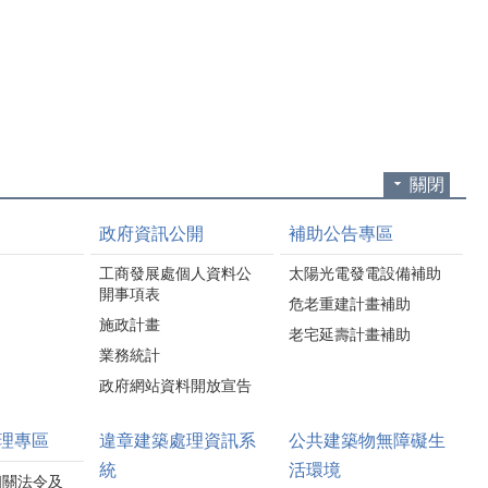
源等，不僅能節省家庭
電視及各式家電若長時
電費，也能共同為環境
間未使用，應養成「關
永續盡一份心力。
機並拔除插頭」的習
活動現場安排節電知識
慣，不僅可減少待機耗
闖關、美食餐車、市集
電，也能降低電器長時
及摸彩活動，並放映人
間通電所帶來的安全風
氣動畫電影《功夫熊貓
險。 冷氣濾網若累積灰
4》，吸引大批民眾共襄
塵，容易降低冷房效率
關閉
盛舉。壓軸摸彩更送出
並增加耗電量。建議每2
iPhone 17、Nintendo
至3週定期清洗冷氣濾
政府資訊公開
補助公告專區
Switch 2、節能家電等豐
網，若家中有除濕機或
富獎品，縣長鍾東錦更
空氣清淨機，也應定期
工商發展處個人資料公
太陽光電發電設備補助
加碼「釜山雙人來回機
清潔或更換濾網，以維
開事項表
危老重建計畫補助
票」，讓現場驚呼連
持設備最佳運轉效能，
施政計畫
連，將活動氣氛帶到最
老宅延壽計畫補助
延長使用壽命並節省電
高潮。 工商發展處
業務統計
力。 此外，善用居家隔
表示，「星空栗險記 共
熱措施也是提升節電效
政府網站資料開放宣告
下FUN影趣」是苗栗縣
果的重要方法。民眾可
政府推動節約能源的重
利用遮陽窗簾、隔熱玻
理專區
違章建築處理資訊系
公共建築物無障礙生
要宣導活動，今年透過
璃或氣密窗等設備，減
戶外電影、節電闖關、
統
活環境
少室外熱源進入室內，
相關法令及