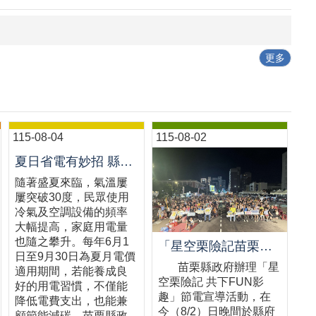
更多
115-08-04
115-08-02
夏日省電有妙招 縣府教您聰明用電省荷包
隨著盛夏來臨，氣溫屢
屢突破30度，民眾使用
冷氣及空調設備的頻率
大幅提高，家庭用電量
也隨之攀升。每年6月1
「星空栗險記苗栗場熱鬧登場 千人齊聚星空電影院 節能宣導寓教於樂」新聞稿
日至9月30日為夏月電價
苗栗縣政府辦理「星
適用期間，若能養成良
空栗險記 共下FUN影
好的用電習慣，不僅能
趣」節電宣導活動，在
降低電費支出，也能兼
今（8/2）日晚間於縣府
顧節能減碳。苗栗縣政