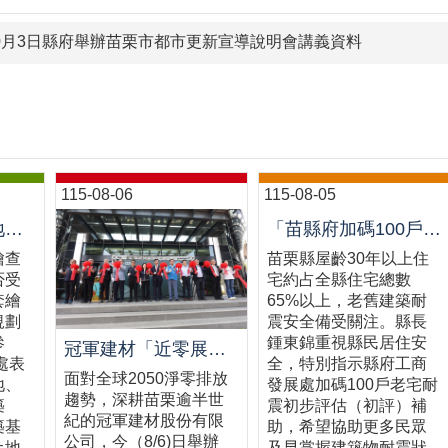
10月3日縣府舉辦苗栗市都市更新宣導說明會講義資料
115-08-06
115-08-05
買地建屋前先「地套繪查詢」└苗栗縣政府推動多元便民諮詢服務
「苗縣府加碼100戶老宅耐震初評補助，鼓勵民眾踴躍申請」
繪查
苗栗縣屋齡30年以上住
否受
宅約占全縣住宅總數
套繪
65%以上，老舊建築耐
規劃
震安全備受關注。縣長
參
鍾東錦重視縣民居住安
冠軍建材「近零展望建材館」啟用 攜手苗栗邁向低碳建築新未來
處表
全，特別指示縣府工商
面對全球2050淨零排放
地、
發展處加碼100戶老宅耐
趨勢，深耕苗栗逾半世
築
震初步評估（初評）補
紀的冠軍建材股份有限
築基
助，希望協助更多民眾
公司，今（8/6)日舉辦
土地
及早掌握建築物耐震狀