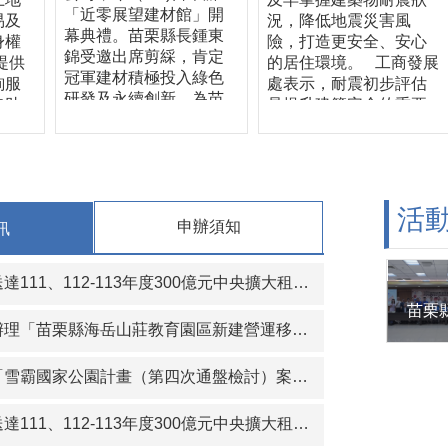
「近零展望建材館」開
易及
況，降低地震災害風
幕典禮。苗栗縣長鍾東
身權
險，打造更安全、安心
錦受邀出席剪綵，肯定
提供
的居住環境。 工商發展
冠軍建材積極投入綠色
詢服
處表示，耐震初步評估
研發及永續創新，為苗
協助
是提升建築安全的重要
栗產業低碳轉型樹立典
及建
第一步，透過專業技師
範。 全新展館以近零建
歡迎
辦理耐震初評，可初步
築為核心，導入榮獲第
商發
了解建築物整體結構安
34屆台灣精品獎的「科
民服
全情形，作為後續是否
技節能石」，並結合外
、便
進一步辦理詳細評估、
活
牆乾掛工法打造雙層牆
申辦須知
訊
環
耐震補強或修繕的重要
系統，具備隔熱、通
物仍
依據。縣府今年加碼100
風、節能及耐久效益，
詢服
戶補助，希望降低民眾
、112-113年度300億元中央擴大租金補貼專案計畫當事人江○臻君等53人行政處分函名冊1份（計2頁）。
呈現低碳建材與近零建
資料
申請門檻，鼓勵更多屋
築技術的整合成果。冠
時30
主主動了解自家建築物
軍建材創立於1972年，
「苗栗縣海岳山莊教育園區新建營運移轉（BOT）案」公聽會。
府工
耐震能力，共同提升居
持續投入技術研發、製
理
住安全。 工商發展處長
程創新及職人工藝傳
霸國家公園計畫（第四次通盤檢討）案」草案公開展覽及說明會
建築
詹彩蘋指出，依據內政
承，產品從早期馬賽克
歡迎
部推動的「老宅延壽機
磁磚，逐步發展至大規
 如
能復新計畫」，符合資
112-113年度300億元中央擴大租金補貼專案計畫當事人葉○儒君等56人行政處分函及補正通知函名冊1份（計2頁）。
格磁磚、再生綠建材及
逕洽
格的建築物可申請相關