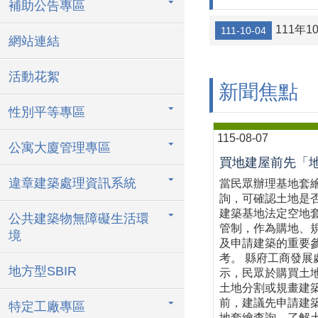
補助公告專區
111年
111-10-04
網站連結
活動花絮
新聞焦點
性別平等專區
115-08-07
公寓大廈管理專區
違章建築處理資訊系統
當民眾辦理基地套
詢，可確認土地是
建築基地法定空地
公共建築物無障礙生活環
管制，作為購地、
境
及申請建築的重要
考。 縣府工商發展
地方型SBIR
示，民眾於購買土
土地分割或規畫建
前，建議先申請建
特定工廠專區
地套繪查詢，了解