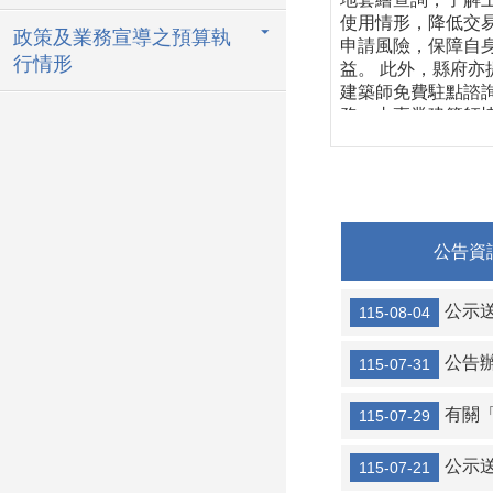
使用情形，降低交
政策及業務宣導之預算執
申請風險，保障自
行情形
益。 此外，縣府亦
建築師免費駐點諮
務，由專業建築師
民眾了解建築法規
築管理相關規定，
多加利用。 縣府工
展處將持續提供便
務，打造公開透明
公告資
捷高效的建築管理
境。 若鄉親對建築
有疑慮及問題需諮
公示送達111
115-08-04
務，建請攜帶相關
於每周一、五早上9
公告辦理
115-07-31
分至11時30分至本
商發展處（建築管
有關「雪
科）櫃檯，有專業
115-07-29
師駐點免費諮詢，
各位鄉親多加利用！
公示送達111、
115-07-21
仍有未盡事宜，請