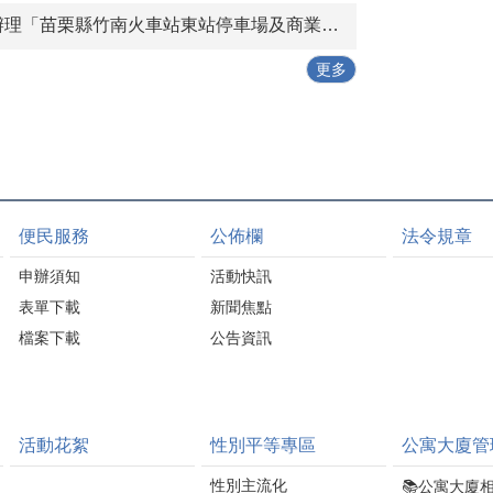
節能建材，展現傳統產
管理
補助。都市計畫區住宅
苗栗縣竹南火車站東站停車場及商業設施興建營運移轉（BOT+ROT）案」公聽會。
業創新轉型的成果。 冠
。
可依規定申請耐震初步
軍磁磚更廣泛應用於臺
評估補助；非都市土地
更多
北101、北京國家體育場
案件則依中央老宅延壽
「鳥巢」、英國倫敦福
機能復新計畫辦理，申
萊莎百貨、秘魯利馬國
請人須依規定提出相關
際會議中心及上海浦東
資料，由縣府協助辦理
機場等指標性建築，讓
後續審查作業。 詹處長
「苗栗製造」成功走向
表示，補助對象原則以
國際。在循環經濟方
合法住宅為限，申請人
便民服務
公佈欄
法令規章
面，冠軍建材率先推動
應先確認建築物用途及
「從搖籃到搖籃」
申請資格，並備妥土地
申辦須知
活動快訊
（Cradle to Cradle）模
登記謄本、建物登記謄
表單下載
新聞焦點
式，將再生磁磚運至建
本及其他相關證明文
築工地使用，再於施工
檔案下載
公告資訊
件。如建築物未領有使
現場蒐集磁磚切割邊角
用執照或合法建築證
料，經處理後送回工廠
明，可先向苗栗縣政府
循環再製，形成「生
工商發展處建築管理科
產、施工、回收、處
申請舊有合法房屋證
活動花絮
性別平等專區
公寓大廈管
理、再製」的完整循環
明，再辦理後續補助申
鏈，降低建築蘊含碳，
請，以減少補件情形，
性別主流化
📚公寓大廈