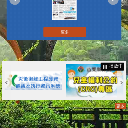
更多
播放中
更多