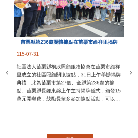
苗栗縣第236處關懷據點在苗栗市維祥里揭牌
11
115-07-31
國
社團法人苗栗縣桐欣照顧服務協會在苗栗市維祥
苗
里成立的社區照顧關懷據點，31日上午舉辦揭牌
署
典禮，此為苗栗市第27個、全縣第236處的據
作
點。苗栗縣長鍾東錦上午主持揭牌儀式，頒發15
縣
萬元開辦費，鼓勵長輩多參加據點活動，可以更
手
加健康、長壽。 坐落於苗栗市維祥里光華街89
號的社區照顧關懷據點，今 ...