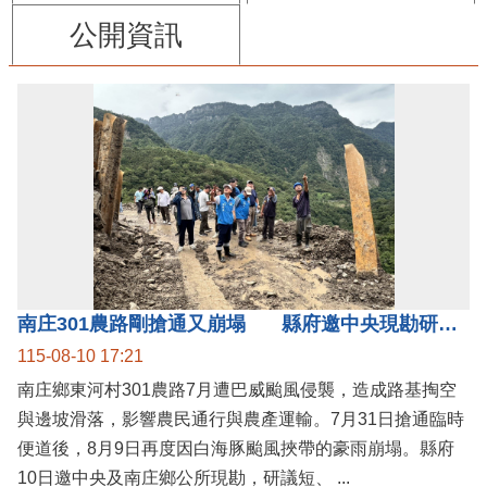
公開資訊
南庄301農路剛搶通又崩塌 縣府邀中央現勘研議短中長期治理方案
115-08-10 17:21
南庄鄉東河村301農路7月遭巴威颱風侵襲，造成路基掏空
與邊坡滑落，影響農民通行與農產運輸。7月31日搶通臨時
便道後，8月9日再度因白海豚颱風挾帶的豪雨崩塌。縣府
10日邀中央及南庄鄉公所現勘，研議短、 ...