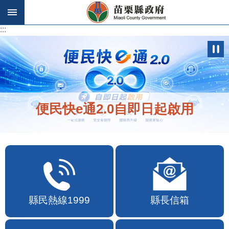
跳到主要內容區塊
:::
:::
便民快e通2.0自即日起啟用
縣民熱線1999
縣長信箱