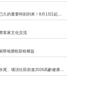
行政院核定西拉雅族為平埔原住民族群 盼望已久的重要時刻到來！8月13日起受理民族成員名冊登記
際客家文化交流
保障地價稅節稅權益
苗栗農村綠色照顧成果登上全國舞台！ 後龍水尾、埔頂社區前進2026高齡健康產業博覽會