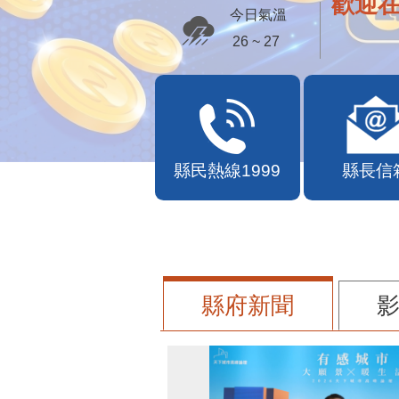
歡迎
今日氣溫
26 ~ 27
縣民熱線1999
縣長信
縣府新聞