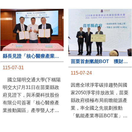
縣長見證「核心醫療產業推動園區」產學合作簽約儀式
苗栗首創氫能BOT 獲財政部「突破之翼」肯定
115-07-31
115-07-24
國立陽明交通大學(下稱陽
因應全球淨零碳排趨勢與國
明交大)7月31日在苗栗縣政
家2050淨零排放政策，苗栗
府見證下，與禾榮科技股份
縣政府積極布局前瞻能源產
有限公司簽署「核心醫療產
業，率全國之先規劃推動
業推動園區」產學暨人才培
「氫能產業專區BOT案」，
育合作備忘錄，為苗栗產業
透過促進民間參與公共建設
升級注入新動能，會中，縣
（BOT）模式，引進民間資