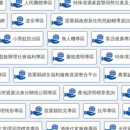
臺
人民團體專區
特殊境遇家庭暨弱勢兒童及
網
道安專區
苗栗縣政府新住民照顧輔導資訊
小黑蚊防治區
無人機專區
客語推廣專
盈餘辦理社會福利專區
廉能透明專區
特殊境
專區
苗栗縣婦女福利服務資源整合平台
農業
衝突迴避法身分關係公開專區
產地證明標章查詢
管理情形專區
苗栗縣防災專區
抗旱專區
主管理認證標章專區
酒後代駕服務專區
全民