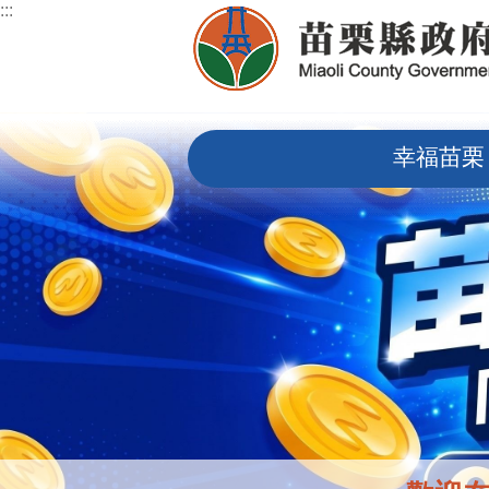
:::
跳到主要內容區塊
:::
幸福苗栗