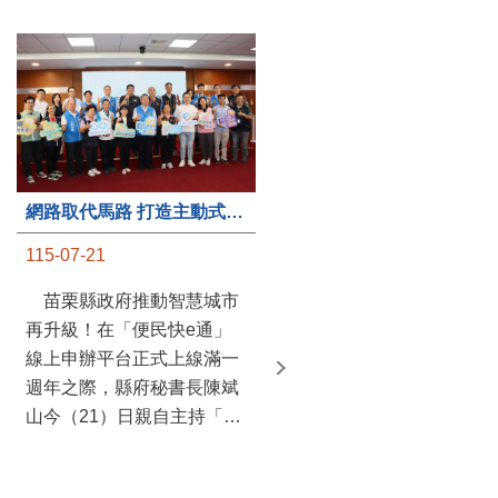
第235處關懷據點揭牌運作 縣長宣布共餐補助將加碼到1萬元
網路取代馬路 打造主動式數位便民服務 苗栗便民快e通 2.0智慧升級啟用
115-07-20
115-07-21
苗栗縣政府攜手牧田家庭
苗栗縣政府推動智慧城市
關懷協會，在頭屋鄉設立的
再升級！在「便民快e通」
社區照顧關懷據點20日揭牌
線上申辦平台正式上線滿一
運作，這是鄉內第6個、全
週年之際，縣府秘書長陳斌
縣第235處的據點；縣長鍾
山今（21）日親自主持「便
東錦在主持揭牌儀式推進據
民快e通 2.0 啟用記者會」，
點總數的同時，也宣布年底
宣布系統全面升級。數位發
前可望將共餐補助直接調高