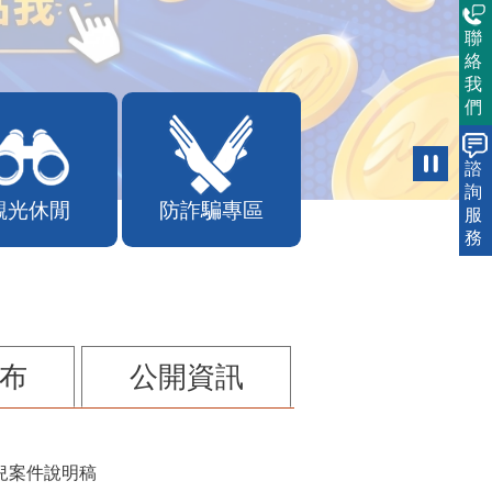
聯
絡
我
們
諮
詢
觀光休閒
防詐騙專區
服
務
布
公開資訊
兒案件說明稿