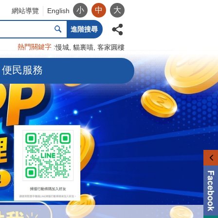
小
中
大
網站導覽
English
進階搜尋
熱門關鍵字
慢城
貓裏喵
客家圓樓
便民服務