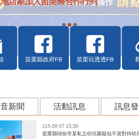
在地店家加入苗栗幣合作行列
箱
苗栗縣政府FB
苗栗玩透透FB
影音新聞
活動訊息
訊息發
115-08-07 15:36
苗栗縣頭份市某私立幼兒園疑似不當對待幼