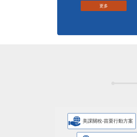
更多
美課關稅-苗栗行動方案