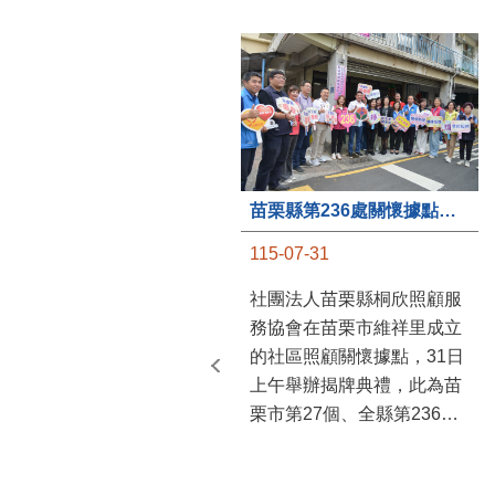
苗栗縣第236處關懷據點在苗栗市維祥里揭牌
115-07-31
社團法人苗栗縣桐欣照顧服
務協會在苗栗市維祥里成立
的社區照顧關懷據點，31日
上午舉辦揭牌典禮，此為苗
栗市第27個、全縣第236處
的據點。苗栗縣長鍾東錦上
午主持揭牌儀式，頒發15萬