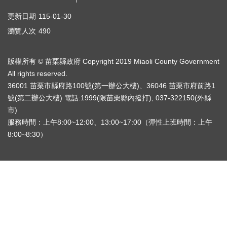
自
更新日期
115-01-30
主
更
瀏覽人次
490
新
知
識
版權所有 © 苗栗縣政府 Copyright 2019 Miaoli County Government
專
All rights reserved.
欄
36001 苗栗市縣府路100號(第一辦公大樓)、36046 苗栗市府前路1
號(第二辦公大樓) 電話:1999(限苗栗縣內撥打), 037-322150(外縣
QA
市)
問
服務時間：上午8:00~12:00、13:00~17:00（彈性上班時間：上午
答
8:00~8:30）
活
動
專
區
輔
導
專