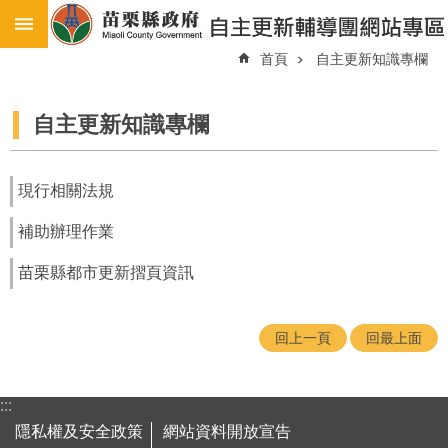
:::
:::
跳到主要內容區塊
首頁
自主更新知識專欄
進
階
搜
尋
自主更新知識專欄
最
新
現行相關法規
消
息
補助辦理作業
苗
苗栗縣都市更新摺頁資訊
栗
縣
都
市
回上一頁
回最上面
更
新
地
:::
區
隱私權及安全政策
網站資料開放宣告