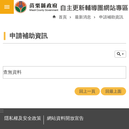
:::
:::
跳到主要內容區塊
首頁
最新消息
申請補助資訊
進
階
搜
尋
申請補助資訊
最
新
消
息
查無資料
苗
栗
縣
都
回上一頁
回最上面
市
更
新
:::
地
隱私權及安全政策
網站資料開放宣告
區