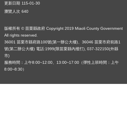
更新日期
115-01-30
自
主
瀏覽人次
640
更
新
知
版權所有 © 苗栗縣政府 Copyright 2019 Miaoli County Government
識
All rights reserved.
專
36001 苗栗市縣府路100號(第一辦公大樓)、36046 苗栗市府前路1
欄
號(第二辦公大樓) 電話:1999(限苗栗縣內撥打), 037-322150(外縣
市)
QA
服務時間：上午8:00~12:00、13:00~17:00（彈性上班時間：上午
問
答
8:00~8:30）
活
動
專
區
輔
導
專