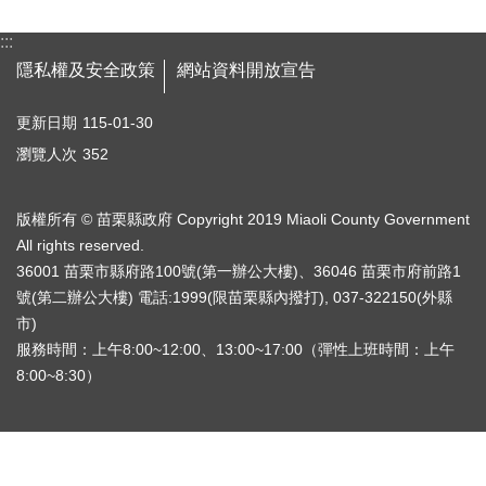
自
主
:::
更
隱私權及安全政策
網站資料開放宣告
新
知
更新日期
115-01-30
識
瀏覽人次
專
352
欄
版權所有 © 苗栗縣政府 Copyright 2019 Miaoli County Government
QA
問
All rights reserved.
答
36001 苗栗市縣府路100號(第一辦公大樓)、36046 苗栗市府前路1
號(第二辦公大樓) 電話:1999(限苗栗縣內撥打), 037-322150(外縣
活
市)
動
服務時間：上午8:00~12:00、13:00~17:00（彈性上班時間：上午
專
8:00~8:30）
區
輔
導
專