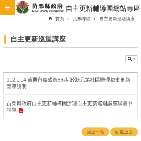
:::
:::
跳到主要內容區塊
首頁
活動專區
自主更新巡迴講座
進
階
搜
尋
自主更新巡迴講座
最
新
消
息
112.1.14 苗栗市嘉盛街56巷-於狀元第社區辦理都市更新
苗
宣導說明
栗
縣
都
苗栗縣政府自主更新輔導團辦理自主更新巡迴講座聯署申
市
請單
更
新
地
回上一頁
回最上面
區