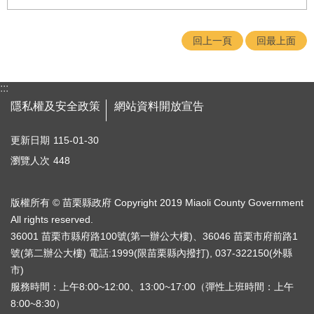
自
主
更
回上一頁
回最上面
新
知
識
:::
專
隱私權及安全政策
網站資料開放宣告
欄
更新日期
115-01-30
QA
問
瀏覽人次
448
答
活
版權所有 © 苗栗縣政府 Copyright 2019 Miaoli County Government
動
All rights reserved.
專
36001 苗栗市縣府路100號(第一辦公大樓)、36046 苗栗市府前路1
區
號(第二辦公大樓) 電話:1999(限苗栗縣內撥打), 037-322150(外縣
市)
輔
服務時間：上午8:00~12:00、13:00~17:00（彈性上班時間：上午
導
專
8:00~8:30）