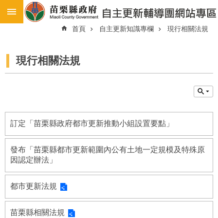
:::
:::
跳到主要內容區塊
首頁
自主更新知識專欄
現行相關法規
進
階
搜
尋
現行相關法規
最
新
消
息
訂定「苗栗縣政府都市更新推動小組設置要點」
苗
栗
縣
發布「苗栗縣都市更新範圍內公有土地一定規模及特殊原
都
因認定辦法」
市
更
新
都市更新法規
地
區
苗栗縣相關法規