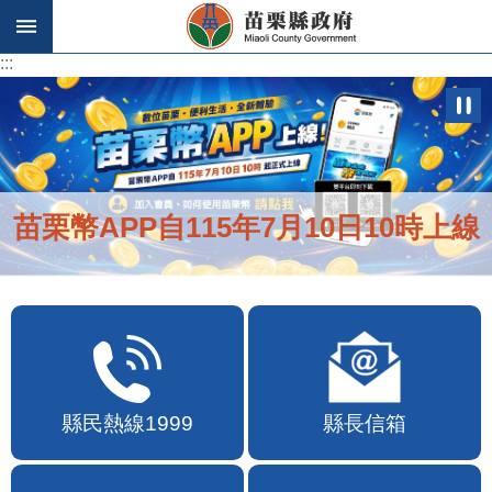
跳到主要內容區塊
:::
:::
便民快e通2.0自即日起啟用
縣民熱線1999
縣長信箱