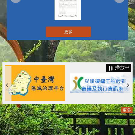
更多
播放中
更多