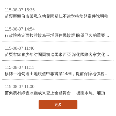
115-08-07 15:36
苗栗縣頭份市某私立幼兒園疑似不當對待幼兒案件說明稿
115-08-07 14:54
行政院核定西拉雅族為平埔原住民族群 盼望已久的重要時刻到來！8月13日起受理民族成員名冊登記
115-08-07 11:46
苗栗客家青少年訪問團前進馬來西亞 深化國際客家文化交流
115-08-07 11:11
移轉土地勾選土地現值申報書第14欄，提前保障地價稅節稅權益
115-08-07 11:00
苗栗農村綠色照顧成果登上全國舞台！ 後龍水尾、埔頂社區前進2026高齡健康產業博覽會
更多