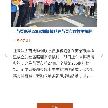
苗栗縣第236處關懷據點在苗栗市維祥里揭牌
11
115-07-31
國
社團法人苗栗縣桐欣照顧服務協會在苗栗市維祥
苗
里成立的社區照顧關懷據點，31日上午舉辦揭牌
署
典禮，此為苗栗市第27個、全縣第236處的據
作
點。苗栗縣長鍾東錦上午主持揭牌儀式，頒發15
縣
萬元開辦費，鼓勵長輩多參加據點活動，可以更
手
加健康、長壽。 坐落於苗栗市維祥里光華街89
號的社區照顧關懷據點，今 ...