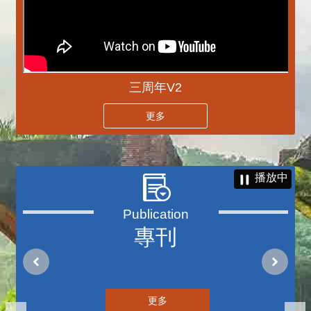
三周年V2
更多
播放中
專刊
更多