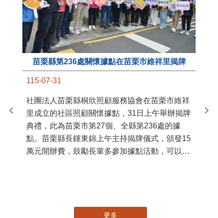
苗栗縣第236處關懷據點在苗栗市維祥里揭牌
11
115-07-31
國
社團法人苗栗縣桐欣照顧服務協會在苗栗市維祥
苗
里成立的社區照顧關懷據點，31日上午舉辦揭牌
署
典禮，此為苗栗市第27個、全縣第236處的據
作
點。苗栗縣長鍾東錦上午主持揭牌儀式，頒發15
縣
萬元開辦費，鼓勵長輩多參加據點活動，可以更
手
加健康、長壽。 坐落於苗栗市維祥里光華街89
號的社區照顧關懷據點，今 ...
更多