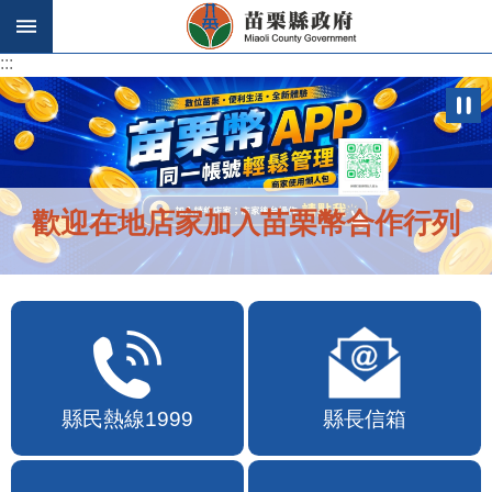
跳到主要內容區塊
:::
:::
歡迎在地店家加入苗栗幣合作行列
縣民熱線1999
縣長信箱