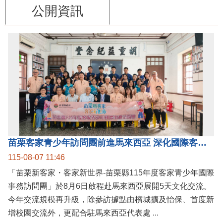
公開資訊
苗栗客家青少年訪問團前進馬來西亞 深化國際客家文化交流
115-08-07 11:46
「苗栗新客家・客家新世界-苗栗縣115年度客家青少年國際
事務訪問團」於8月6日啟程赴馬來西亞展開5天文化交流。
今年交流規模再升級，除參訪據點由檳城擴及怡保、首度新
增校園交流外，更配合駐馬來西亞代表處 ...