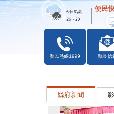
便民快
今日氣溫
26 ~ 28
縣民熱線1999
縣長信
縣府新聞