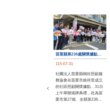
苗栗縣第236處關懷據點在苗栗市維祥里揭牌
115-07-31
社團法人苗栗縣桐欣照顧服
務協會在苗栗市維祥里成立
的社區照顧關懷據點，31日
上午舉辦揭牌典禮，此為苗
栗市第27個、全縣第236處
的據點。苗栗縣長鍾東錦上