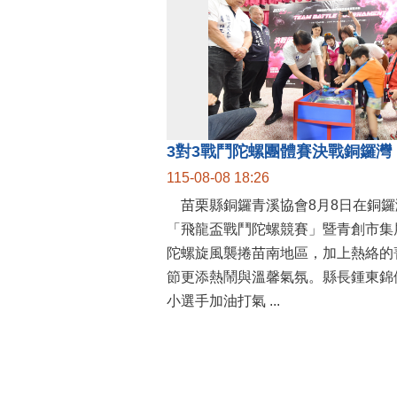
115-08-08 18:26
苗栗縣銅鑼青溪協會8月8日在銅鑼
「飛龍盃戰鬥陀螺競賽」暨青創市集
陀螺旋風襲捲苗南地區，加上熱絡的
節更添熱鬧與溫馨氣氛。縣長鍾東錦
小選手加油打氣 ...