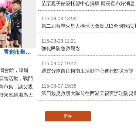
苗栗親子館暨托嬰中心揭牌 縣長宣布好消息
115-08-08 13:59
第二屆台灣火星人棒球大會暨U13全國軟式
115-08-08 11:21
強化民防急救觀念
3對3戰鬥陀螺團體賽決戰銅鑼灣 青創市集展售為父親節增添繽紛
115-08-07 19:43
灣會館，舉辦
通霄分隊前往梅南里活動中心進行防災宣導
展售活動，戰鬥
115-08-07 19:38
菁市集，讓父親
第四救災救護大隊前往西湖天福宮辦理防災
偕來賓到場為大
更多