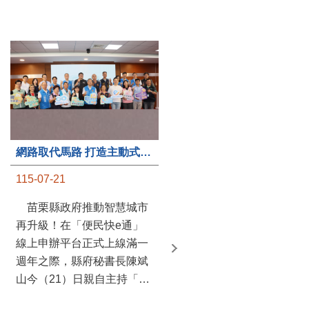
第235處關懷據點揭牌運作 縣長宣布共餐補助將加碼到1萬元
網路取代馬路 打造主動式數位便民服務 苗栗便民快e通 2.0智慧升級啟用
115-07-20
115-07-21
苗栗縣政府攜手牧田家庭
苗栗縣政府推動智慧城市
關懷協會，在頭屋鄉設立的
再升級！在「便民快e通」
社區照顧關懷據點20日揭牌
線上申辦平台正式上線滿一
運作，這是鄉內第6個、全
週年之際，縣府秘書長陳斌
縣第235處的據點；縣長鍾
山今（21）日親自主持「便
東錦在主持揭牌儀式推進據
民快e通 2.0 啟用記者會」，
點總數的同時，也宣布年底