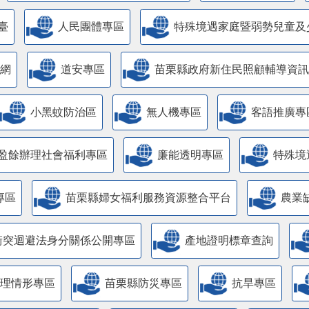
臺
人民團體專區
特殊境遇家庭暨弱勢兒童及
網
道安專區
苗栗縣政府新住民照顧輔導資訊
小黑蚊防治區
無人機專區
客語推廣專
盈餘辦理社會福利專區
廉能透明專區
特殊境
專區
苗栗縣婦女福利服務資源整合平台
農業
衝突迴避法身分關係公開專區
產地證明標章查詢
管理情形專區
苗栗縣防災專區
抗旱專區