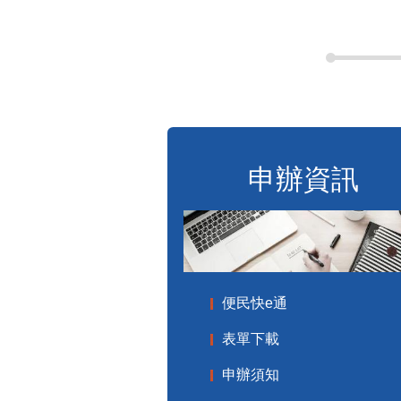
申辦資訊
便民快e通
表單下載
申辦須知