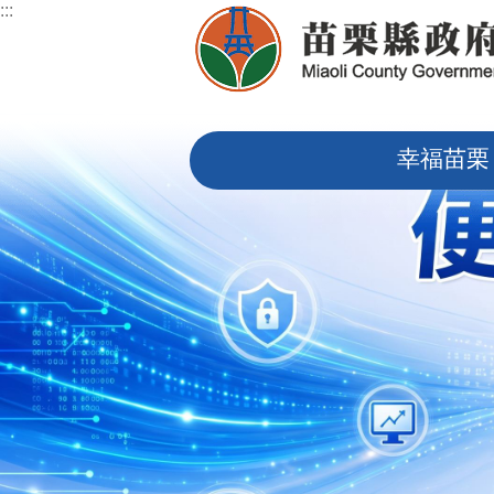
:::
跳到主要內容區塊
:::
幸福苗栗