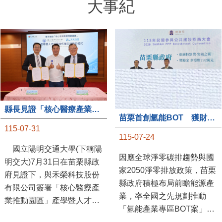
大事紀
縣長見證「核心醫療產業推動園區」產學合作簽約儀式
苗栗首創氫能BOT 獲財政部「突破之翼」肯定
115-07-31
115-07-24
國立陽明交通大學(下稱陽
因應全球淨零碳排趨勢與國
明交大)7月31日在苗栗縣政
家2050淨零排放政策，苗栗
府見證下，與禾榮科技股份
縣政府積極布局前瞻能源產
有限公司簽署「核心醫療產
業，率全國之先規劃推動
業推動園區」產學暨人才培
「氫能產業專區BOT案」，
育合作備忘錄，為苗栗產業
透過促進民間參與公共建設