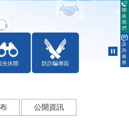
聯
絡
我
們
諮
詢
服
務
觀光休閒
防詐騙專區
布
公開資訊