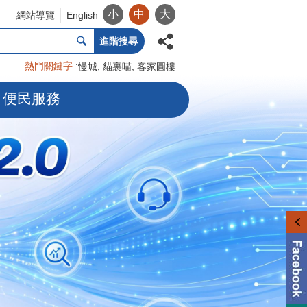
小
中
大
網站導覽
English
進階搜尋
熱門關鍵字
慢城
貓裏喵
客家圓樓
便民服務