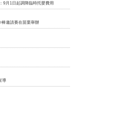
：9月1日起調降臨時托嬰費用
少棒邀請賽在苗栗舉辦
宣導