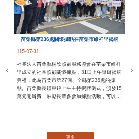
苗栗縣第236處關懷據點在苗栗市維祥里揭牌
11
115-07-31
國
社團法人苗栗縣桐欣照顧服務協會在苗栗市維祥
苗
里成立的社區照顧關懷據點，31日上午舉辦揭牌
署
典禮，此為苗栗市第27個、全縣第236處的據
作
點。苗栗縣長鍾東錦上午主持揭牌儀式，頒發15
縣
萬元開辦費，鼓勵長輩多參加據點活動，可以更
手
加健康、長壽。 坐落於苗栗市維祥里光華街89
號的社區照顧關懷據點，今 ...
更多