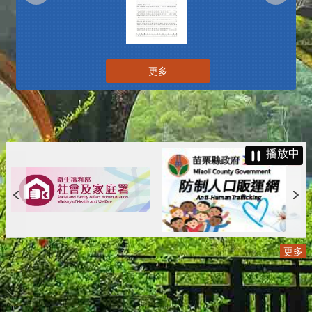
更多
播放中
更多