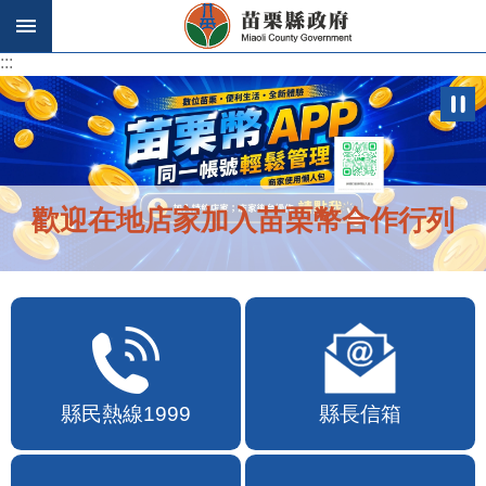
跳到主要內容區塊
:::
:::
歡迎在地店家加入苗栗幣合作行列
縣民熱線1999
縣長信箱