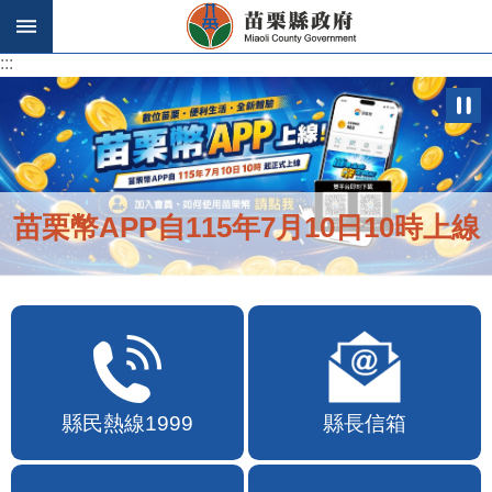
跳到主要內容區塊
:::
:::
苗栗幣APP自115年7月10日10時上線
縣民熱線1999
縣長信箱