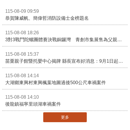
115-08-09 09:59
恭賀陳威帆、簡偉哲消防設備士金榜題名
115-08-08 18:26
3對3戰鬥陀螺團體賽決戰銅鑼灣 青創市集展售為父親節增添繽紛
115-08-08 15:37
苗栗親子館暨托嬰中心揭牌 縣長宣布好消息：9月1日起調降臨時托嬰費用
115-08-08 14:14
大湖鄉東興村東興楓葉地圖過後500公尺車禍案件
115-08-08 14:10
後龍鎮福寧里頭湖車禍案件
更多