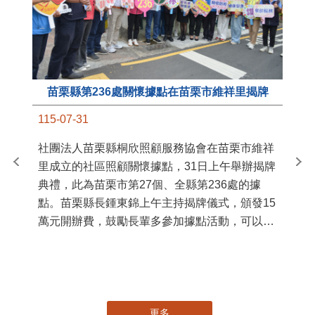
苗栗縣第236處關懷據點在苗栗市維祥里揭牌
11
115-07-31
國
社團法人苗栗縣桐欣照顧服務協會在苗栗市維祥
苗
里成立的社區照顧關懷據點，31日上午舉辦揭牌
署
典禮，此為苗栗市第27個、全縣第236處的據
作
點。苗栗縣長鍾東錦上午主持揭牌儀式，頒發15
縣
萬元開辦費，鼓勵長輩多參加據點活動，可以更
手
加健康、長壽。 坐落於苗栗市維祥里光華街89
號的社區照顧關懷據點，今 ...
更多