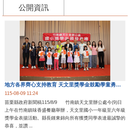
公開資訊
地方各界齊心支持教育 天文里獎學金鼓勵學童勇敢追夢
115-08-09 11:24
苗栗縣政府新聞稿115/8/9 竹南鎮天文里辦公處今(9)日
上午在竹南鎮味香盛餐廳舉辦，天文里國小一年級至六年級
獎學金表揚活動。縣長鍾東錦向所有獲獎同學表達最誠摯的
恭喜，並讚 ...