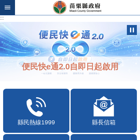
跳到主要內容區塊
:::
:::
便民快e通2.0自即日起啟用
縣民熱線1999
縣長信箱