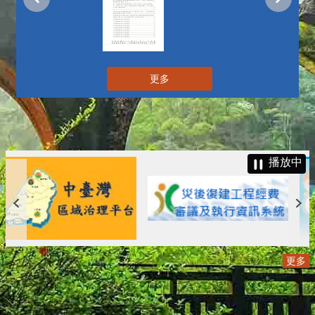
更多
播放中
更多