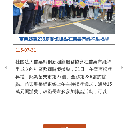
苗栗縣第236處關懷據點在苗栗市維祥里揭牌
11
115-07-31
國
社團法人苗栗縣桐欣照顧服務協會在苗栗市維祥
苗
里成立的社區照顧關懷據點，31日上午舉辦揭牌
署
典禮，此為苗栗市第27個、全縣第236處的據
作
點。苗栗縣長鍾東錦上午主持揭牌儀式，頒發15
縣
萬元開辦費，鼓勵長輩多參加據點活動，可以更
手
加健康、長壽。 坐落於苗栗市維祥里光華街89
號的社區照顧關懷據點，今 ...