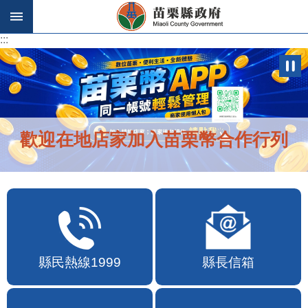
跳到主要內容區塊
:::
:::
歡迎在地店家加入苗栗幣合作行列
縣民熱線1999
縣長信箱