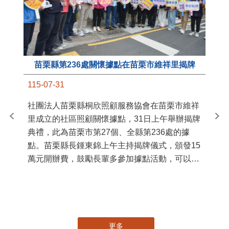
苗栗縣第236處關懷據點在苗栗市維祥里揭牌
11
115-07-31
國
社團法人苗栗縣桐欣照顧服務協會在苗栗市維祥
苗
里成立的社區照顧關懷據點，31日上午舉辦揭牌
署
典禮，此為苗栗市第27個、全縣第236處的據
作
點。苗栗縣長鍾東錦上午主持揭牌儀式，頒發15
縣
萬元開辦費，鼓勵長輩多參加據點活動，可以更
手
加健康、長壽。 坐落於苗栗市維祥里光華街89
號的社區照顧關懷據點，今 ...
更多