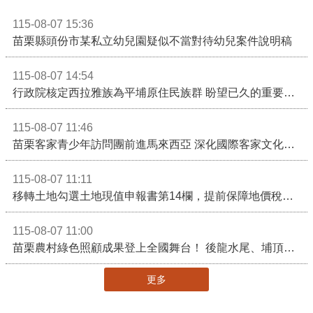
115-08-07 15:36
苗栗縣頭份市某私立幼兒園疑似不當對待幼兒案件說明稿
115-08-07 14:54
行政院核定西拉雅族為平埔原住民族群 盼望已久的重要時刻到來！8月13日起受理民族成員名冊登記
115-08-07 11:46
苗栗客家青少年訪問團前進馬來西亞 深化國際客家文化交流
115-08-07 11:11
移轉土地勾選土地現值申報書第14欄，提前保障地價稅節稅權益
115-08-07 11:00
苗栗農村綠色照顧成果登上全國舞台！ 後龍水尾、埔頂社區前進2026高齡健康產業博覽會
更多