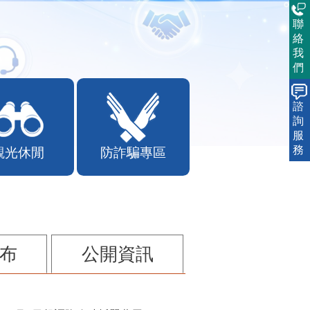
聯
絡
我
們
諮
詢
服
務
觀光休閒
防詐騙專區
布
公開資訊