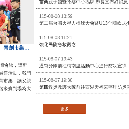
苗栗親子館暨托嬰中心揭牌 縣長宣布好消息
115-08-08 13:59
第二屆台灣火星人棒球大會暨U13全國軟式
115-08-08 11:21
強化民防急救觀念
3對3戰鬥陀螺團體賽決戰銅鑼灣 青創市集展售為父親節增添繽紛
115-08-07 19:43
灣會館，舉辦
通霄分隊前往梅南里活動中心進行防災宣導
展售活動，戰鬥
115-08-07 19:38
菁市集，讓父親
第四救災救護大隊前往西湖天福宮辦理防災
偕來賓到場為大
更多