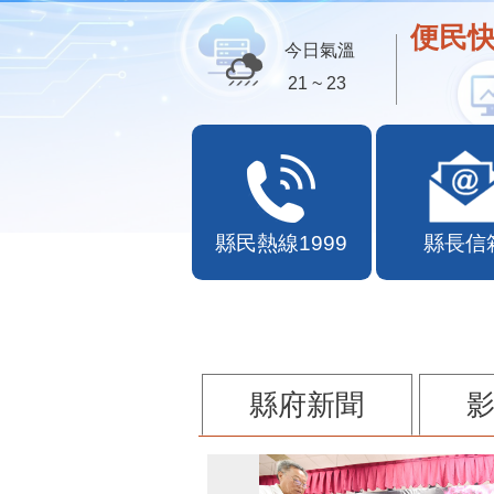
便民快
今日氣溫
21 ~ 23
縣民熱線1999
縣長信
縣府新聞