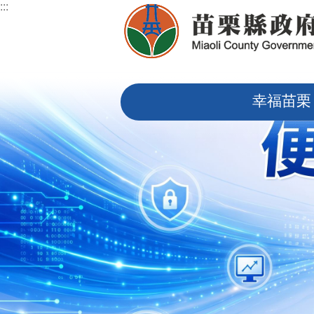
:::
跳到主要內容區塊
:::
幸福苗栗