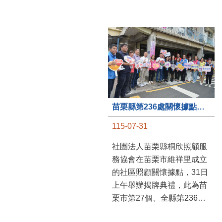
苗栗縣第236處關懷據點在苗栗市維祥里揭牌
115-07-31
社團法人苗栗縣桐欣照顧服
務協會在苗栗市維祥里成立
的社區照顧關懷據點，31日
上午舉辦揭牌典禮，此為苗
栗市第27個、全縣第236處
的據點。苗栗縣長鍾東錦上