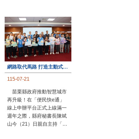
第235處關懷據點揭牌運作 縣長宣布共餐補助將加碼到1萬元
網路取代馬路 打造主動式數位便民服務 苗栗便民快e通 2.0智慧升級啟用
115-07-20
115-07-21
苗栗縣政府攜手牧田家庭
苗栗縣政府推動智慧城市
關懷協會，在頭屋鄉設立的
再升級！在「便民快e通」
社區照顧關懷據點20日揭牌
線上申辦平台正式上線滿一
運作，這是鄉內第6個、全
週年之際，縣府秘書長陳斌
縣第235處的據點；縣長鍾
山今（21）日親自主持「便
東錦在主持揭牌儀式推進據
民快e通 2.0 啟用記者會」，
點總數的同時，也宣布年底