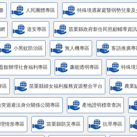
臺
人民團體專區
特殊境遇家庭暨弱勢兒童及
網
道安專區
苗栗縣政府新住民照顧輔導資訊
小黑蚊防治區
無人機專區
客語推廣專
盈餘辦理社會福利專區
廉能透明專區
特殊境
專區
苗栗縣婦女福利服務資源整合平台
農業
衝突迴避法身分關係公開專區
產地證明標章查詢
管理情形專區
苗栗縣防災專區
抗旱專區