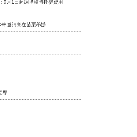
：9月1日起調降臨時托嬰費用
少棒邀請賽在苗栗舉辦
宣導