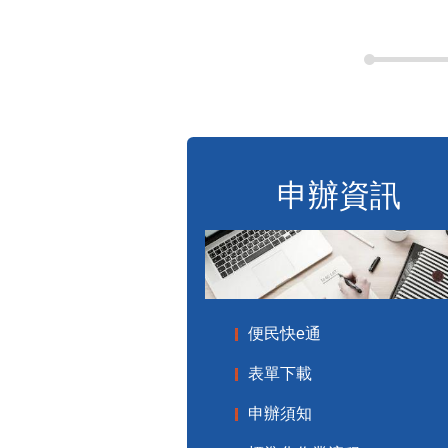
申辦資訊
便民快e通
表單下載
申辦須知