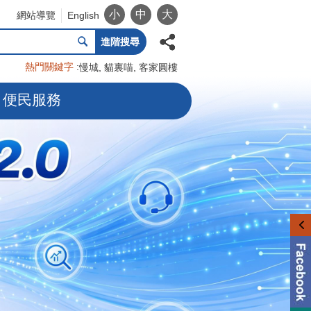
小
中
大
網站導覽
English
進階搜尋
熱門關鍵字
慢城
貓裏喵
客家圓樓
便民服務