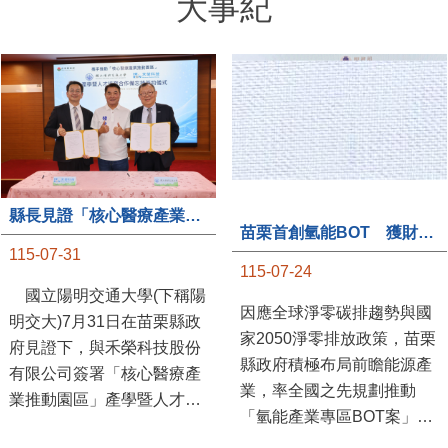
大事紀
縣長見證「核心醫療產業推動園區」產學合作簽約儀式
苗栗首創氫能BOT 獲財政部「突破之翼」肯定
115-07-31
115-07-24
國立陽明交通大學(下稱陽
因應全球淨零碳排趨勢與國
明交大)7月31日在苗栗縣政
家2050淨零排放政策，苗栗
府見證下，與禾榮科技股份
縣政府積極布局前瞻能源產
有限公司簽署「核心醫療產
業，率全國之先規劃推動
業推動園區」產學暨人才培
「氫能產業專區BOT案」，
育合作備忘錄，為苗栗產業
透過促進民間參與公共建設