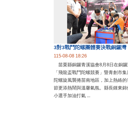
115-08-08 18:26
苗栗縣銅鑼青溪協會8月8日在銅鑼
「飛龍盃戰鬥陀螺競賽」暨青創市集
陀螺旋風襲捲苗南地區，加上熱絡的
節更添熱鬧與溫馨氣氛。縣長鍾東錦
小選手加油打氣 ...