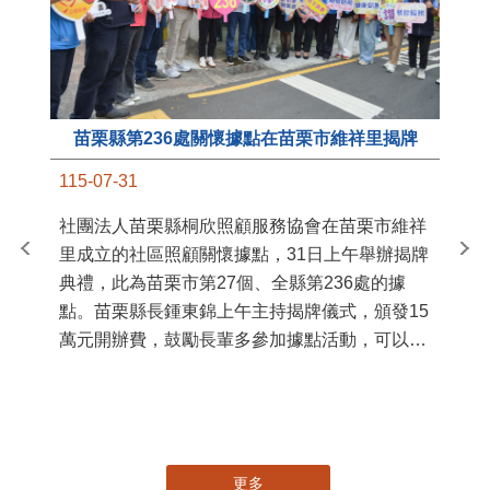
苗栗縣第236處關懷據點在苗栗市維祥里揭牌
11
115-07-31
國
社團法人苗栗縣桐欣照顧服務協會在苗栗市維祥
苗
里成立的社區照顧關懷據點，31日上午舉辦揭牌
署
典禮，此為苗栗市第27個、全縣第236處的據
作
點。苗栗縣長鍾東錦上午主持揭牌儀式，頒發15
縣
萬元開辦費，鼓勵長輩多參加據點活動，可以更
手
加健康、長壽。 坐落於苗栗市維祥里光華街89
號的社區照顧關懷據點，今 ...
更多