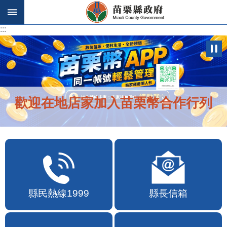
跳到主要內容區塊
:::
:::
歡迎在地店家加入苗栗幣合作行列
縣民熱線1999
縣長信箱