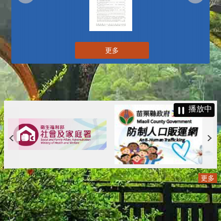
更多
播放中
更多