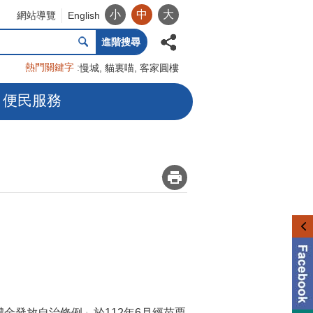
小
中
大
網站導覽
English
進階搜尋
熱門關鍵字
慢城
貓裏喵
客家圓樓
便民服務
_
金發放自治條例」於112年6月經苗栗