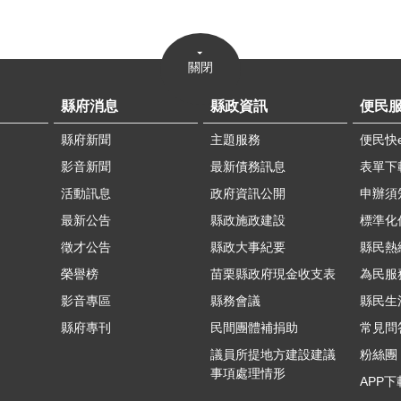
關閉
縣府消息
縣政資訊
便民
縣府新聞
主題服務
便民快
影音新聞
最新債務訊息
表單下
活動訊息
政府資訊公開
申辦須
最新公告
縣政施政建設
標準化
徵才公告
縣政大事紀要
縣民熱線
榮譽榜
苗栗縣政府現金收支表
為民服
影音專區
縣務會議
縣民生
縣府專刊
民間團體補捐助
常見問
議員所提地方建設建議
粉絲團
事項處理情形
APP下