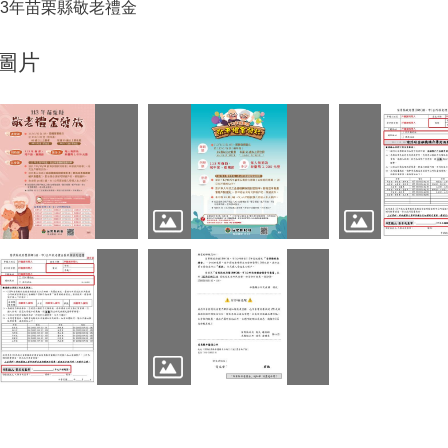
13年苗栗縣敬老禮金
圖片