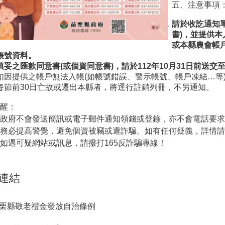
五、注意事項
請於收訖通知
書)，並提供本
或本縣農會帳
帳號資料。
填妥之匯款同意書(或個資同意書)，請於112年10月31日前送
如因提供之帳戶無法入帳(如帳號錯誤、警示帳號、帳戶凍結…等
每節前30日亡故或遷出本縣者，將逕行註銷列冊，不另通知。
醒：
政府不會發送簡訊或電子郵件通知領錢或登錄，亦不會電話要求
務必提高警覺，避免個資被竊或遭詐騙。如有任何疑義，詳情請撥
如遇可疑網站或訊息，請撥打165反詐騙專線！
連結
栗縣敬老禮金發放自治條例