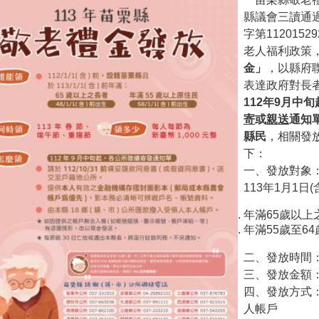
縣議會三讀通過
字第11201
老人福利政策
金」
，以縣府聯
表達政府對長
112年9月中
寄
或
親送
通知
縣民
，相關發
下：
一、發放對象：
113年1月1日(
年滿65歲以上之長
年滿55歲至64歲
二、發放時間：
三、發放金額：
四、發放方式
人帳戶