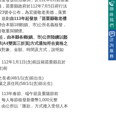
，苗栗縣政府於112年7月5日府行法
聯
52923號令公布，為宏揚敬老美德，落實
絡
，規劃
自113年起發放「苗栗縣敬老禮
我
合本縣18鄉(鎮、市)公所名義核發，
們
者敬重與關懷。
旬起，由本縣各鄉(鎮、市)公所陸續以
郵
諮
單(A4雙面三折頁)方式通知符合資格之
詢
放對象、金額、時間及方式，說明如
服
務
112年1月1日(含)前設籍苗栗縣且於
含)前
者(48/1/1(含)前出生)
之原住民(58/1/1(含)前出生)
113年春節、端午節及重陽節前
每人每節核發新臺幣1,000元整
：由公所以「匯款」方式撥入受領人本