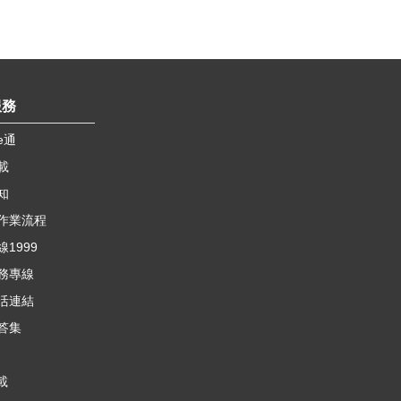
服務
e通
載
知
作業流程
1999
務專線
活連結
答集
載