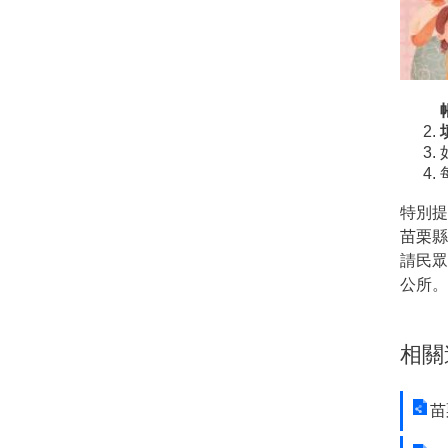
特別提
苗栗縣
請民眾
公所。
相關
苗