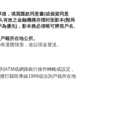
：
單後，填寫匯款同意書(或個資同意
人有效之金融機構存摺封面影本(郵局
戶為優先)，影本務必清晰可辨視戶名、
交至戶籍所在地公所。
)有退匯情形，改以現金發送。
到ATM或網路銀行操作轉帳或設定，
打縣民專線1999或洽詢戶籍所在地