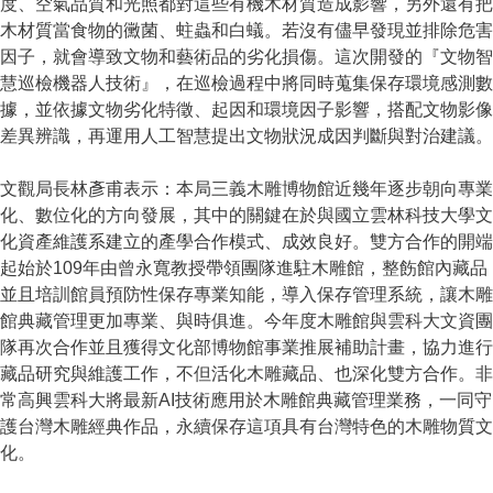
度、空氣品質和光照都對這些有機木材質造成影響，另外還有把
木材質當食物的黴菌、蛀蟲和白蟻。若沒有儘早發現並排除危害
因子，就會導致文物和藝術品的劣化損傷。這次開發的『文物智
慧巡檢機器人技術』，在巡檢過程中將同時蒐集保存環境感測數
據，並依據文物劣化特徵、起因和環境因子影響，搭配文物影像
差異辨識，再運用人工智慧提出文物狀況成因判斷與對治建議。
文觀局長林彥甫表示：本局三義木雕博物館近幾年逐步朝向專業
化、數位化的方向發展，其中的關鍵在於與國立雲林科技大學文
化資產維護系建立的產學合作模式、成效良好。雙方合作的開端
起始於109年由曾永寬教授帶領團隊進駐木雕館，整飭館內藏品
並且培訓館員預防性保存專業知能，導入保存管理系統，讓木雕
館典藏管理更加專業、與時俱進。今年度木雕館與雲科大文資團
隊再次合作並且獲得文化部博物館事業推展補助計畫，協力進行
藏品研究與維護工作，不但活化木雕藏品、也深化雙方合作。非
常高興雲科大將最新AI技術應用於木雕館典藏管理業務，一同守
護台灣木雕經典作品，永續保存這項具有台灣特色的木雕物質文
化。