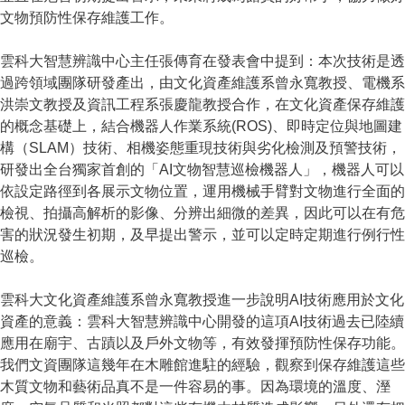
文物預防性保存維護工作。
雲科大智慧辨識中心主任張傳育在發表會中提到：本次技術是透
過跨領域團隊研發產出，由文化資產維護系曾永寬教授、電機系
洪崇文教授及資訊工程系張慶龍教授合作，在文化資產保存維護
的概念基礎上，結合機器人作業系統(ROS)、即時定位與地圖建
構（SLAM）技術、相機姿態重現技術與劣化檢測及預警技術，
研發出全台獨家首創的「AI文物智慧巡檢機器人」，機器人可以
依設定路徑到各展示文物位置，運用機械手臂對文物進行全面的
檢視、拍攝高解析的影像、分辨出細微的差異，因此可以在有危
害的狀況發生初期，及早提出警示，並可以定時定期進行例行性
巡檢。
雲科大文化資產維護系曾永寬教授進一步說明AI技術應用於文化
資產的意義：雲科大智慧辨識中心開發的這項AI技術過去已陸續
應用在廟宇、古蹟以及戶外文物等，有效發揮預防性保存功能。
我們文資團隊這幾年在木雕館進駐的經驗，觀察到保存維護這些
木質文物和藝術品真不是一件容易的事。因為環境的溫度、溼