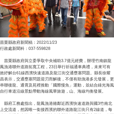
苗栗縣政府新聞稿：2022/11/23
行政處新聞科：037-559828
苗栗縣政府與立委爭取中央補助3.7億元經費，辦理竹南鎮龍
鳳漁港聯外道路拓寬工程，23日舉行祈福通車典禮，未來可有
效紓解台61線西濱快速道路及龍江街交通壅塞問題。縣長徐耀
昌表示，交通壅塞問題迎刃而解後，不僅有助漁港多元發展，更
串聯後龍、通霄及苑裡推動「國際慢魚」運動，並結合綠光海風
自行車道沿線景點帶動海線風華旅遊，山、海線均衡發展。
縣府工務處指出，龍鳳漁港雖鄰近西濱快速道路與國3竹南北
上交流道，然因唯一銜接西濱的聯外道路龍江街只有2線道，每