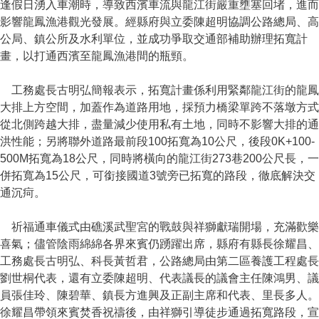
逢假日湧入車潮時，導致西濱車流與龍江街嚴重壅塞回堵，進而
影響龍鳳漁港觀光發展。經縣府與立委陳超明協調公路總局、高
公局、鎮公所及水利單位，並成功爭取交通部補助辦理拓寬計
畫，以打通西濱至龍鳳漁港間的瓶頸。
工務處長古明弘簡報表示，拓寬計畫係利用緊鄰龍江街的龍鳳
大排上方空間，加蓋作為道路用地，採預力橋梁單跨不落墩方式
從北側跨越大排，盡量減少使用私有土地，同時不影響大排的通
洪性能；另將聯外道路最前段100拓寬為10公尺，後段0K+100-
500M拓寬為18公尺，同時將橫向的龍江街273巷200公尺長，一
併拓寬為15公尺，可銜接國道3號旁已拓寬的路段，徹底解決交
通沉疴。
祈福通車儀式由礁溪武聖宮的戰鼓與祥獅獻瑞開場，充滿歡樂
喜氣；儘管陰雨綿綿各界來賓仍踴躍出席，縣府有縣長徐耀昌、
工務處長古明弘、科長黃哲君，公路總局由第二區養護工程處長
劉世桐代表，還有立委陳超明、代表議長的議會主任陳鴻男、議
員張佳玲、陳碧華、鎮長方進興及正副主席和代表、里長多人。
徐耀昌帶領來賓焚香祝禱後，由祥獅引導徒步通過拓寬路段，宣