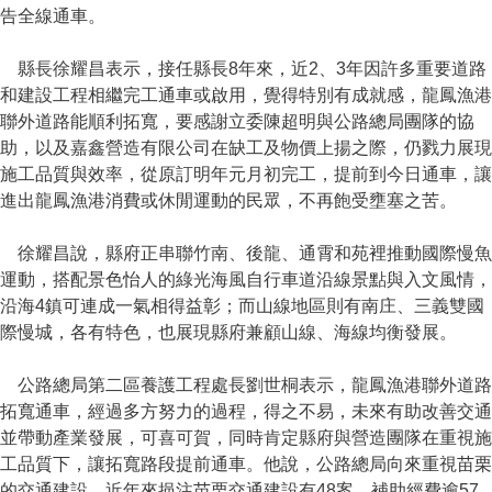
告全線通車。
縣長徐耀昌表示，接任縣長8年來，近2、3年因許多重要道路
和建設工程相繼完工通車或啟用，覺得特別有成就感，龍鳳漁港
聯外道路能順利拓寬，要感謝立委陳超明與公路總局團隊的協
助，以及嘉鑫營造有限公司在缺工及物價上揚之際，仍戮力展現
施工品質與效率，從原訂明年元月初完工，提前到今日通車，讓
進出龍鳳漁港消費或休閒運動的民眾，不再飽受壅塞之苦。
徐耀昌說，縣府正串聯竹南、後龍、通霄和苑裡推動國際慢魚
運動，搭配景色怡人的綠光海風自行車道沿線景點與入文風情，
沿海4鎮可連成一氣相得益彰；而山線地區則有南庄、三義雙國
際慢城，各有特色，也展現縣府兼顧山線、海線均衡發展。
公路總局第二區養護工程處長劉世桐表示，龍鳳漁港聯外道路
拓寬通車，經過多方努力的過程，得之不易，未來有助改善交通
並帶動產業發展，可喜可賀，同時肯定縣府與營造團隊在重視施
工品質下，讓拓寬路段提前通車。他說，公路總局向來重視苗栗
的交通建設，近年來挹注苗栗交通建設有48案，補助經費逾57