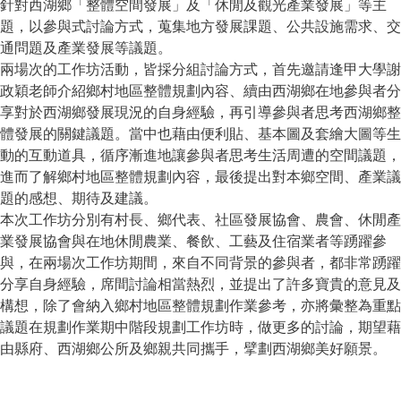
針對西湖鄉「整體空間發展」及「休閒及觀光產業發展」等主
題，以參與式討論方式，蒐集地方發展課題、公共設施需求、交
通問題及產業發展等議題。
兩場次的工作坊活動，皆採分組討論方式，首先邀請逢甲大學謝
政穎老師介紹鄉村地區整體規劃內容、續由西湖鄉在地參與者分
享對於西湖鄉發展現況的自身經驗，再引導參與者思考西湖鄉整
體發展的關鍵議題。當中也藉由便利貼、基本圖及套繪大圖等生
動的互動道具，循序漸進地讓參與者思考生活周遭的空間議題，
進而了解鄉村地區整體規劃內容，最後提出對本鄉空間、產業議
題的感想、期待及建議。
本次工作坊分別有村長、鄉代表、社區發展協會、農會、休閒產
業發展協會與在地休閒農業、餐飲、工藝及住宿業者等踴躍參
與，在兩場次工作坊期間，來自不同背景的參與者，都非常踴躍
分享自身經驗，席間討論相當熱烈，並提出了許多寶貴的意見及
構想，除了會納入鄉村地區整體規劃作業參考，亦將彙整為重點
議題在規劃作業期中階段規劃工作坊時，做更多的討論，期望藉
由縣府、西湖鄉公所及鄉親共同攜手，擘劃西湖鄉美好願景。