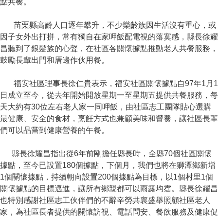
點共餐。
苗栗縣高齡人口逐年攀升，不少樂齡族因生活沒有重心，或
因子女外出打拼，常有獨自在家呷飯配電視的落寞感，縣長徐耀
昌聽到了銀髮族的心聲，在社區各關懷據點推動老人共餐服務，
鼓勵長輩出門和厝邊作伙用餐。
福安社區理事長徐仁貴表示，福安社區關懷據點自97年1月1
日成立至今，從去年開始開放星期一至星期五提供共餐服務，每
天大約有30位左右老人家一同呷飯，由社區志工團隊貼心選購
最健康、安全的食材，烹飪方式也兼顧美味和營養，讓社區長輩
們可以品嘗到健康營養的午餐。
縣長徐耀昌指出從6年前剛擔任縣長時，全縣70個社區關懷
據點，至今已設置180個據點，下個月，我們也將在獅潭鄉新增
1個關懷據點，持續朝向設置200個據點為目標，以1個村里1個
關懷據點的目標邁進，讓所有鄉親都可以雨露均霑。縣長徐耀昌
也特別感謝社區志工伙伴們的不辭辛勞共襄盛舉照顧社區老人
家，為社區長者提供的關懷訪視、電話問安、餐飲服務及健康促