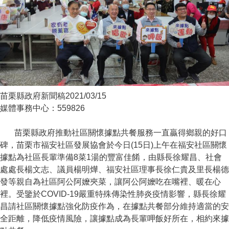
苗栗縣政府新聞稿2021/03/15
媒體事務中心：559826
苗栗縣政府推動社區關懷據點共餐服務一直贏得鄉親的好口
碑，苗栗市福安社區發展協會於今日(15日)上午在福安社區關懷
據點為社區長輩準備8菜1湯的豐富佳餚，由縣長徐耀昌、社會
處處長楊文志、議員楊明燁、福安社區理事長徐仁貴及里長楊德
發等親自為社區阿公阿嬤夾菜，讓阿公阿嬤吃在嘴裡、暖在心
裡。受鑒於COVID-19嚴重特殊傳染性肺炎疫情影響，縣長徐耀
昌請社區關懷據點強化防疫作為，在據點共餐部分維持適當的安
全距離，降低疫情風險，讓據點成為長輩呷飯好所在，相約來據