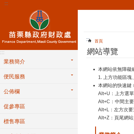
:::
跳到主要內容區塊
:::
首頁
網站導覽
:::
業務簡介
本網站依無障礙
便民服務
1. 上方功能區塊
本網站的快速鍵﹝A
公佈欄
Alt+U：上方
Alt+C：中間
促參專區
Alt+L：左方
Alt+Z：頁尾網
標售專區