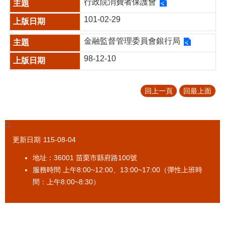
行政院消費者保護會
促
101-02-29
參
專
金融監督管理委員會銀行局
區
98-12-10
標
售
專
回上一頁
回最上面
區
政
府
:::
資
更新日期
115-08-04
訊
公
地址：36001 苗栗市縣府路100號
開
服務時間 上午8:00~12:00、13:00~17:00（彈性上班時
間：上午8:00~8:30）
法
令
規
章