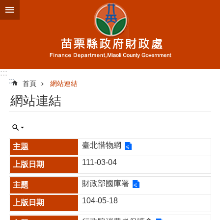
跳到主要內容區塊
進
階
搜
尋
:::
:::
首頁
網站連結
業
網站連結
務
簡
介
便
臺北惜物網
民
服
111-03-04
務
財政部國庫署
公
104-05-18
佈
欄