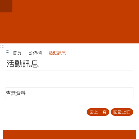
跳到主要內容區塊
進
階
搜
尋
:::
:::
首頁
公佈欄
活動訊息
業
活動訊息
務
簡
介
便
查無資料
民
服
務
回上一頁
回最上面
公
佈
:::
欄