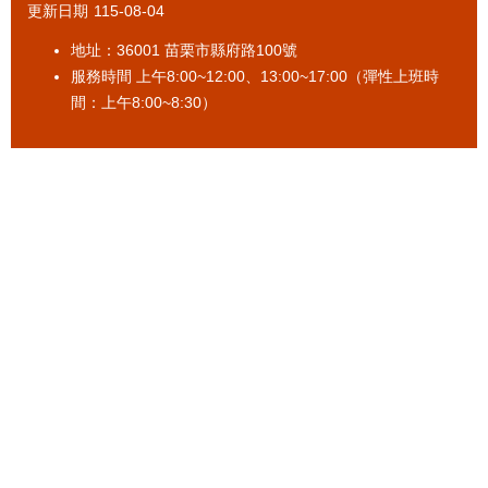
更新日期
115-08-04
促
參
地址：36001 苗栗市縣府路100號
專
服務時間 上午8:00~12:00、13:00~17:00（彈性上班時
區
間：上午8:00~8:30）
標
售
專
區
政
府
資
訊
公
開
法
令
規
章