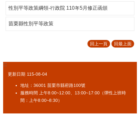
促
性別平等政策綱領-行政院 110年5月修正函頒
參
專
苗栗縣性別平等政策
區
標
回上一頁
回最上面
售
專
區
:::
政
更新日期
115-08-04
府
資
地址：36001 苗栗市縣府路100號
訊
服務時間 上午8:00~12:00、13:00~17:00（彈性上班時
公
間：上午8:00~8:30）
開
法
令
規
章