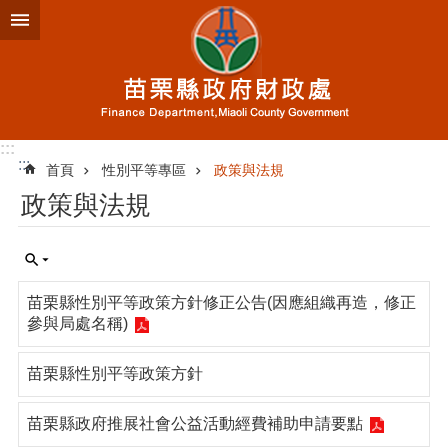
跳到主要內容區塊
進
階
搜
尋
:::
:::
首頁
性別平等專區
政策與法規
業
政策與法規
務
簡
介
便
苗栗縣性別平等政策方針修正公告(因應組織再造，修正
民
參與局處名稱)
服
務
苗栗縣性別平等政策方針
公
佈
苗栗縣政府推展社會公益活動經費補助申請要點
欄