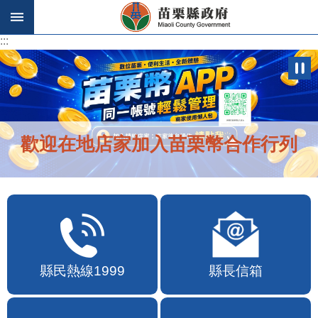
跳到主要內容區塊
:::
:::
歡迎在地店家加入苗栗幣合作行列
縣民熱線1999
縣長信箱