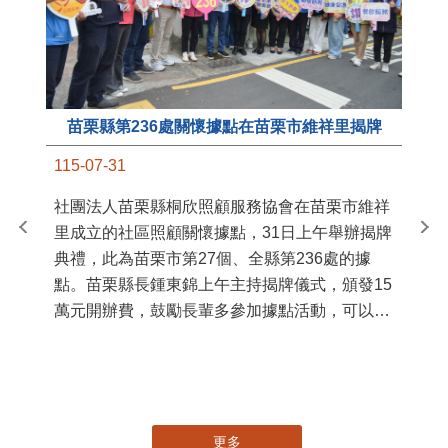
苗栗縣第236處關懷據點在苗栗市維祥里揭牌
11
115-07-31
國
社團法人苗栗縣桐欣照顧服務協會在苗栗市維祥
苗
里成立的社區照顧關懷據點，31日上午舉辦揭牌
署
典禮，此為苗栗市第27個、全縣第236處的據
作
點。苗栗縣長鍾東錦上午主持揭牌儀式，頒發15
縣
萬元開辦費，鼓勵長輩多參加據點活動，可以更
手
加健康、長壽。 坐落於苗栗市維祥里光華街89
號的社區照顧關懷據點，今 ...
更多