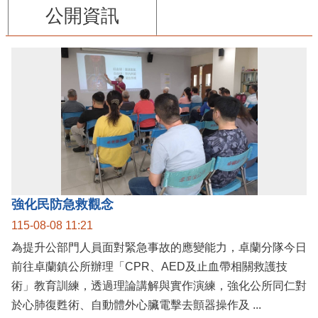
公開資訊
強化民防急救觀念
115-08-08 11:21
為提升公部門人員面對緊急事故的應變能力，卓蘭分隊今日
前往卓蘭鎮公所辦理「CPR、AED及止血帶相關救護技
術」教育訓練，透過理論講解與實作演練，強化公所同仁對
於心肺復甦術、自動體外心臟電擊去顫器操作及 ...