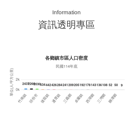
苗栗縣第236處關懷據點在苗栗市維祥里揭牌
11
115-07-31
國
社團法人苗栗縣桐欣照顧服務協會在苗栗市維祥
苗
里成立的社區照顧關懷據點，31日上午舉辦揭牌
署
典禮，此為苗栗市第27個、全縣第236處的據
作
點。苗栗縣長鍾東錦上午主持揭牌儀式，頒發15
縣
萬元開辦費，鼓勵長輩多參加據點活動，可以更
手
加健康、長壽。 坐落於苗栗市維祥里光華街89
號的社區照顧關懷據點，今 ...
更多