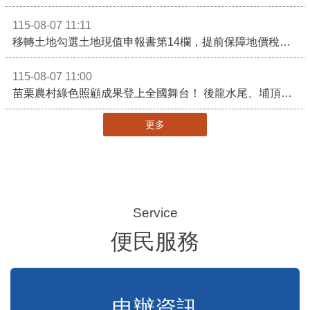
115-08-07 15:36
苗栗縣頭份市某私立幼兒園疑似不當對待幼兒案件說明稿
115-08-07 14:54
行政院核定西拉雅族為平埔原住民族群 盼望已久的重要時刻到來！8月13日起受理民族成員名冊登記
115-08-07 11:46
苗栗客家青少年訪問團前進馬來西亞 深化國際客家文化交流
115-08-07 11:11
移轉土地勾選土地現值申報書第14欄，提前保障地價稅節稅權益
115-08-07 11:00
苗栗農村綠色照顧成果登上全國舞台！ 後龍水尾、埔頂社區前進2026高齡健康產業博覽會
更多