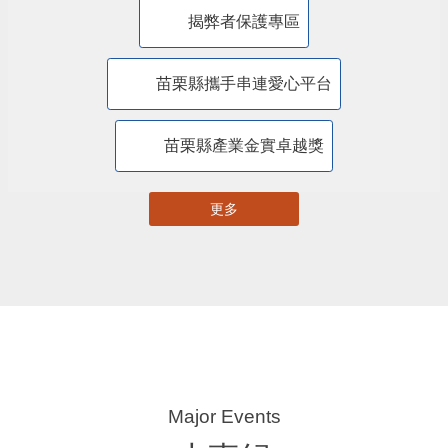
18鄉鎮市年度特色活動
苗栗縣自主更新輔導團網站專區
苗栗縣都市計畫資訊暨查詢系統
苗栗縣國土計畫資訊網
揭弊者保護專區
苗栗縣攜手串連愛心平台
苗栗縣產業金實卓越獎