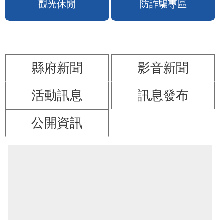
苗栗縣政府FB
苗栗玩透透FB
觀光休閒
防詐騙專區
縣府新聞
影音新聞
活動訊息
訊息發布