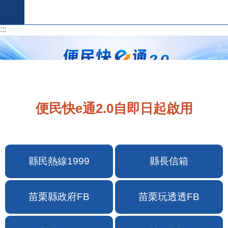
跳到主要內容區塊
:::
:::
便民快e通2.0自即日起啟用
縣民熱線1999
縣長信箱