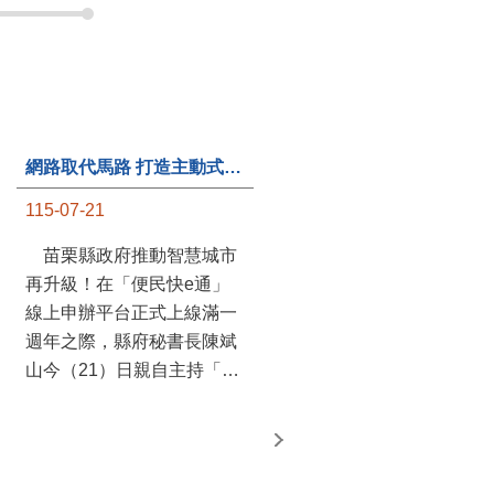
網路取代馬路 打造主動式數位便民服務 苗栗便民快e通 2.0智慧升級啟用
第235處關懷據點揭牌運作 縣長宣布共餐補助將加碼到1萬元
115-07-21
115-07-20
苗栗縣政府推動智慧城市
苗栗縣政府攜手牧田家庭
再升級！在「便民快e通」
關懷協會，在頭屋鄉設立的
線上申辦平台正式上線滿一
社區照顧關懷據點20日揭牌
週年之際，縣府秘書長陳斌
運作，這是鄉內第6個、全
山今（21）日親自主持「便
縣第235處的據點；縣長鍾
民快e通 2.0 啟用記者會」，
東錦在主持揭牌儀式推進據
宣布系統全面升級。數位發
點總數的同時，也宣布年底
展部資料創新司陳怡君副司
前可望將共餐補助直接調高
長蒞臨指導，共同表示對地
到每個月1萬元，另促鄉鎮