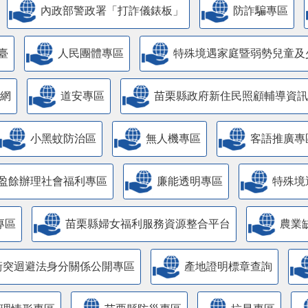
內政部警政署「打詐儀錶板」
防詐騙專區
臺
人民團體專區
特殊境遇家庭暨弱勢兒童及
網
道安專區
苗栗縣政府新住民照顧輔導資訊
小黑蚊防治區
無人機專區
客語推廣專
盈餘辦理社會福利專區
廉能透明專區
特殊境
專區
苗栗縣婦女福利服務資源整合平台
農業
衝突迴避法身分關係公開專區
產地證明標章查詢