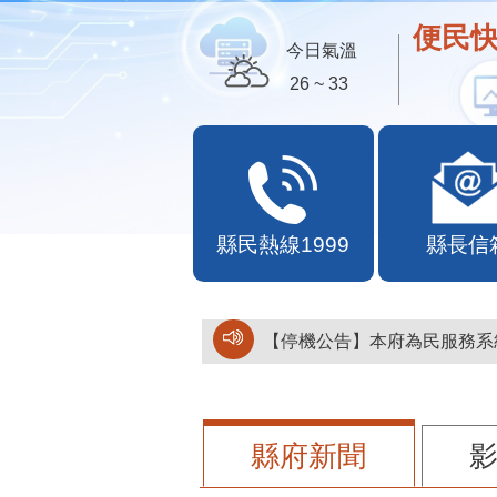
便民快
今日氣溫
26 ~ 33
縣民熱線1999
縣長信
【停機公告】本府為民服務系統
縣府新聞