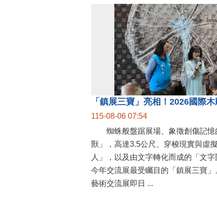
115-08-06 07:54
蜘蛛般盤踞展場、象徵創傷記憶
獸」，高達3.5公尺、穿梭現實與虛
人」，以及由文字轉化而成的「文字
今年交流展最受矚目的「鎮展三寶」。
藝術交流展即日 ...