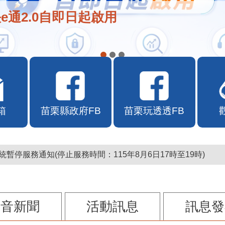
e通2.0自即日起啟用
箱
苗栗縣政府FB
苗栗玩透透FB
暫停服務通知(停止服務時間：115年8月6日17時至19時)
影音新聞
活動訊息
訊息發