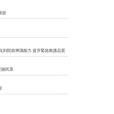
親節
化到院前辨識能力 提升緊急救護品質
受困民眾
程