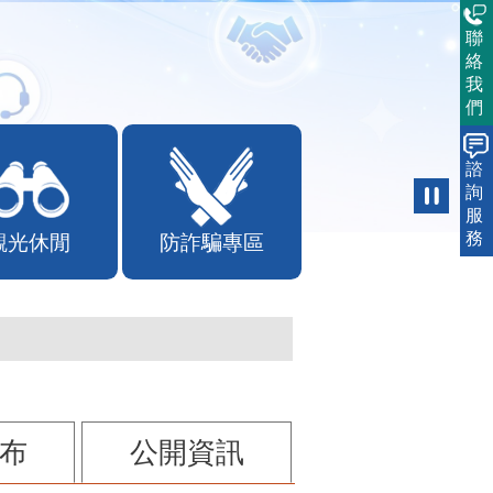
聯
絡
我
們
諮
詢
服
務
觀光休閒
防詐騙專區
布
公開資訊