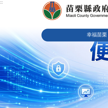
:::
跳到主要內容區塊
:::
幸福苗栗