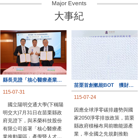
大事紀
縣長見證「核心醫療產業推動園區」產學合作簽約儀式
苗栗首創氫能BOT 獲財政部「突破之翼」肯定
115-07-31
115-07-24
國立陽明交通大學(下稱陽
因應全球淨零碳排趨勢與國
明交大)7月31日在苗栗縣政
家2050淨零排放政策，苗栗
府見證下，與禾榮科技股份
縣政府積極布局前瞻能源產
有限公司簽署「核心醫療產
業，率全國之先規劃推動
業推動園區」產學暨人才培