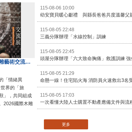
115-08-06 10:00
幼安寶貝暖心獻禮 與縣長爸爸共度溫馨父
115-08-05 22:48
三義分隊辦理「水線控制」訓練
115-08-05 22:45
頭屋分隊辦理「六大致命胸痛」救護訓練 強
「鎮展三寶」亮相！2026國際木雕藝術交流展登場 國際木雕競賽得獎入圍名單同步揭曉
115-08-05 21:29
的「情緒異
命懸一線！住宅陷火海 消防員火速救出3名
擬世界的「旅
115-08-05 17:03
獸」，共同組成
一次看懂大陸人士購置不動產應備文件與流
2026國際木雕
更多