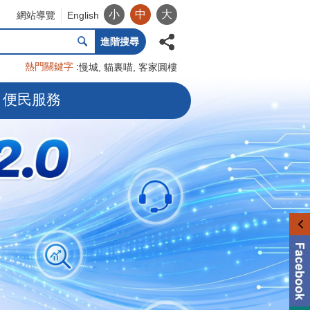
小
中
大
網站導覽
English
進階搜尋
熱門關鍵字
慢城
貓裏喵
客家圓樓
便民服務