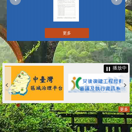
更多
播放中
更多