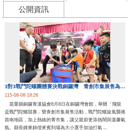
公開資訊
3對3戰鬥陀螺團體賽決戰銅鑼灣 青創市集展售為父親節增添繽紛
115-08-08 18:26
苗栗縣銅鑼青溪協會8月8日在銅鑼灣會館，舉辦「飛龍
盃戰鬥陀螺競賽」暨青創市集展售活動，戰鬥陀螺旋風襲捲
苗南地區，加上熱絡的菁市集，讓父親節更添熱鬧與溫馨氣
氛。縣長鍾東錦偕來賓到場為大小選手加油打氣 ...