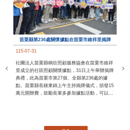
苗栗縣第236處關懷據點在苗栗市維祥里揭牌
11
115-07-31
國
社團法人苗栗縣桐欣照顧服務協會在苗栗市維祥
苗
里成立的社區照顧關懷據點，31日上午舉辦揭牌
署
典禮，此為苗栗市第27個、全縣第236處的據
作
點。苗栗縣長鍾東錦上午主持揭牌儀式，頒發15
縣
萬元開辦費，鼓勵長輩多參加據點活動，可以更
手
加健康、長壽。 坐落於苗栗市維祥里光華街89
號的社區照顧關懷據點，今 ...