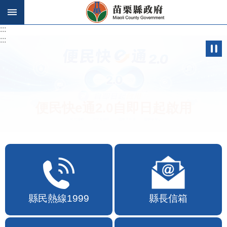
跳到主要內容區塊
:::
:::
便民快e通2.0自即日起啟用
縣民熱線1999
縣長信箱