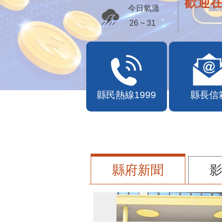
歡迎
今日氣溫
26 ~ 31
縣民熱線1999
縣長信
縣府新聞