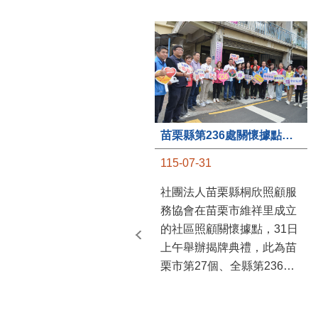
苗栗縣第236處關懷據點在苗栗市維祥里揭牌
115-07-31
社團法人苗栗縣桐欣照顧服
務協會在苗栗市維祥里成立
的社區照顧關懷據點，31日
上午舉辦揭牌典禮，此為苗
栗市第27個、全縣第236處
的據點。苗栗縣長鍾東錦上
午主持揭牌儀式，頒發15萬