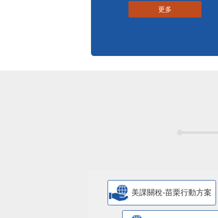
更多
美課關稅-苗栗行動方案