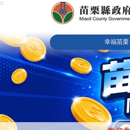
:::
跳到主要內容區塊
:::
幸福苗栗