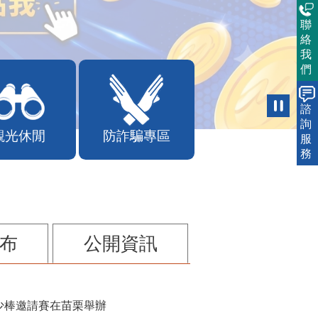
聯
絡
我
們
諮
詢
觀光休閒
防詐騙專區
服
務
布
公開資訊
少棒邀請賽在苗栗舉辦