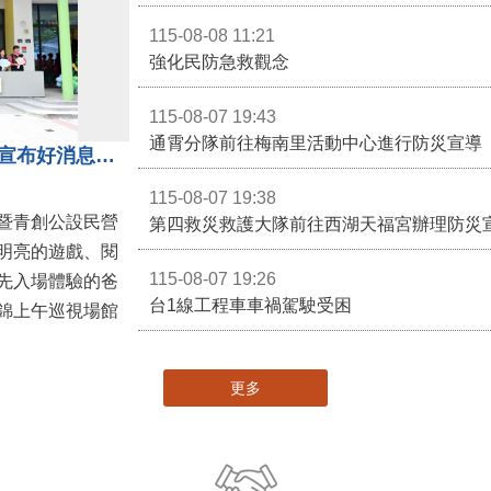
115-08-08 11:21
強化民防急救觀念
115-08-07 19:43
通霄分隊前往梅南里活動中心進行防災宣導
苗栗親子館暨托嬰中心揭牌 縣長宣布好消息：9月1日起調降臨時托嬰費用
115-08-07 19:38
暨青創公設民營
第四救災救護大隊前往西湖天福宮辦理防災
明亮的遊戲、閱
115-08-07 19:26
先入場體驗的爸
台1線工程車車禍駕駛受困
錦上午巡視場館
更多