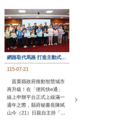
第235處關懷據點揭牌運作 縣長宣布共餐補助將加碼到1萬元
網路取代馬路 打造主動式數位便民服務 苗栗便民快e通 2.0智慧升級啟用
115-07-20
115-07-21
苗栗縣政府攜手牧田家庭
苗栗縣政府推動智慧城市
關懷協會，在頭屋鄉設立的
再升級！在「便民快e通」
社區照顧關懷據點20日揭牌
線上申辦平台正式上線滿一
運作，這是鄉內第6個、全
週年之際，縣府秘書長陳斌
縣第235處的據點；縣長鍾
山今（21）日親自主持「便
東錦在主持揭牌儀式推進據
民快e通 2.0 啟用記者會」，
點總數的同時，也宣布年底
宣布系統全面升級。數位發
前可望將共餐補助直接調高