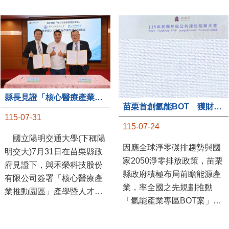
縣長見證「核心醫療產業推動園區」產學合作簽約儀式
苗栗首創氫能BOT 獲財政部「突破之翼」肯定
115-07-31
115-07-24
國立陽明交通大學(下稱陽
因應全球淨零碳排趨勢與國
明交大)7月31日在苗栗縣政
家2050淨零排放政策，苗栗
府見證下，與禾榮科技股份
縣政府積極布局前瞻能源產
有限公司簽署「核心醫療產
業，率全國之先規劃推動
業推動園區」產學暨人才培
「氫能產業專區BOT案」，
育合作備忘錄，為苗栗產業
透過促進民間參與公共建設
升級注入新動能，會中，縣
（BOT）模式，引進民間資