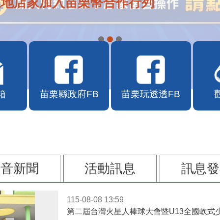
在地店家加入苗栗幣合作行列
箱
苗栗縣政府FB
苗栗玩透透FB
影音新聞
活動訊息
訊息發
115-08-08 13:59
第二屆台灣火星人棒球大會暨U13全國軟式