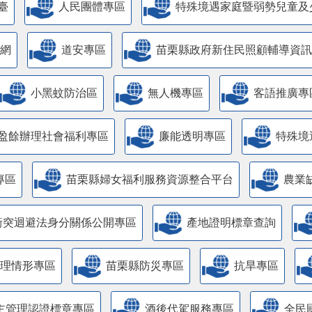
臺
人民團體專區
特殊境遇家庭暨弱勢兒童及
網
道安專區
苗栗縣政府新住民照顧輔導資訊
小黑蚊防治區
無人機專區
客語推廣專
盈餘辦理社會福利專區
廉能透明專區
特殊境
專區
苗栗縣婦女福利服務資源整合平台
農業
衝突迴避法身分關係公開專區
產地證明標章查詢
管理情形專區
苗栗縣防災專區
抗旱專區
主管理認證標章專區
酒後代駕服務專區
全民