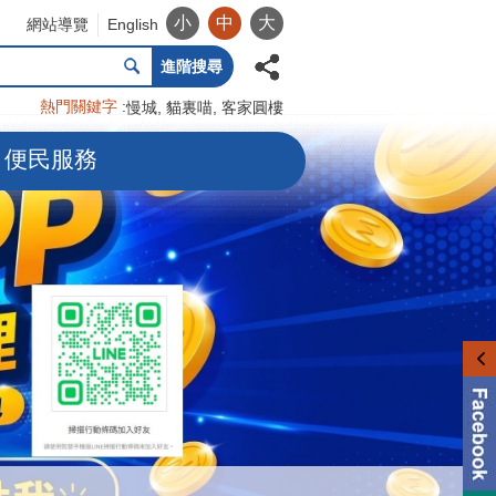
小
中
大
網站導覽
English
進階搜尋
熱門關鍵字
慢城
貓裏喵
客家圓樓
便民服務