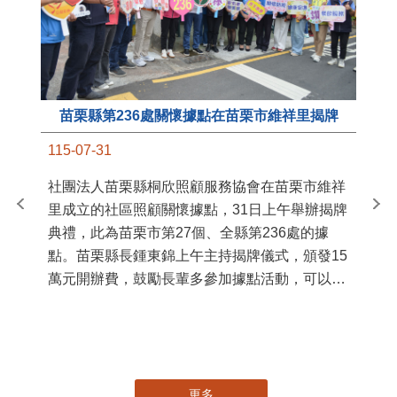
苗栗縣第236處關懷據點在苗栗市維祥里揭牌
11
115-07-31
國
社團法人苗栗縣桐欣照顧服務協會在苗栗市維祥
苗
里成立的社區照顧關懷據點，31日上午舉辦揭牌
署
典禮，此為苗栗市第27個、全縣第236處的據
作
點。苗栗縣長鍾東錦上午主持揭牌儀式，頒發15
縣
萬元開辦費，鼓勵長輩多參加據點活動，可以更
手
加健康、長壽。 坐落於苗栗市維祥里光華街89
號的社區照顧關懷據點，今 ...
更多