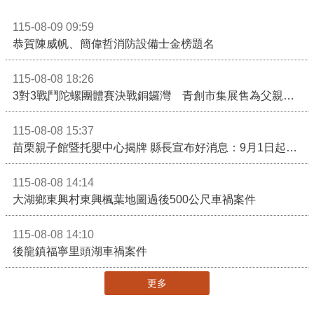
115-08-09 09:59
恭賀陳威帆、簡偉哲消防設備士金榜題名
115-08-08 18:26
3對3戰鬥陀螺團體賽決戰銅鑼灣 青創市集展售為父親節增添繽紛
115-08-08 15:37
苗栗親子館暨托嬰中心揭牌 縣長宣布好消息：9月1日起調降臨時托嬰費用
115-08-08 14:14
大湖鄉東興村東興楓葉地圖過後500公尺車禍案件
115-08-08 14:10
後龍鎮福寧里頭湖車禍案件
更多