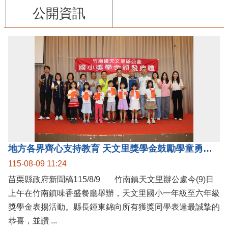
公開資訊
地方各界齊心支持教育 天文里獎學金鼓勵學童勇敢追夢
115-08-09 11:24
苗栗縣政府新聞稿115/8/9 竹南鎮天文里辦公處今(9)日
上午在竹南鎮味香盛餐廳舉辦，天文里國小一年級至六年級
獎學金表揚活動。縣長鍾東錦向所有獲獎同學表達最誠摯的
恭喜，並讚 ...