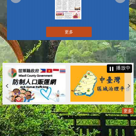
更多
播放中
更多