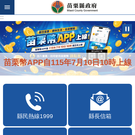
跳到主要內容區塊
:::
:::
苗栗幣APP自115年7月10日10時上線
縣民熱線1999
縣長信箱