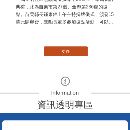
苗栗縣第236處關懷據點在苗栗市維祥里揭牌
11
115-07-31
國
社團法人苗栗縣桐欣照顧服務協會在苗栗市維祥
苗
里成立的社區照顧關懷據點，31日上午舉辦揭牌
署
典禮，此為苗栗市第27個、全縣第236處的據
作
點。苗栗縣長鍾東錦上午主持揭牌儀式，頒發15
縣
萬元開辦費，鼓勵長輩多參加據點活動，可以更
手
加健康、長壽。 坐落於苗栗市維祥里光華街89
號的社區照顧關懷據點，今 ...