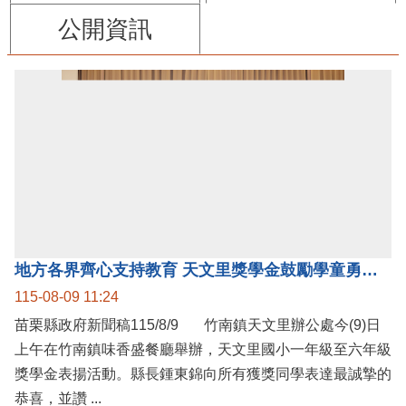
公開資訊
地方各界齊心支持教育 天文里獎學金鼓勵學童勇敢追夢
115-08-09 11:24
苗栗縣政府新聞稿115/8/9 竹南鎮天文里辦公處今(9)日
上午在竹南鎮味香盛餐廳舉辦，天文里國小一年級至六年級
獎學金表揚活動。縣長鍾東錦向所有獲獎同學表達最誠摯的
恭喜，並讚 ...