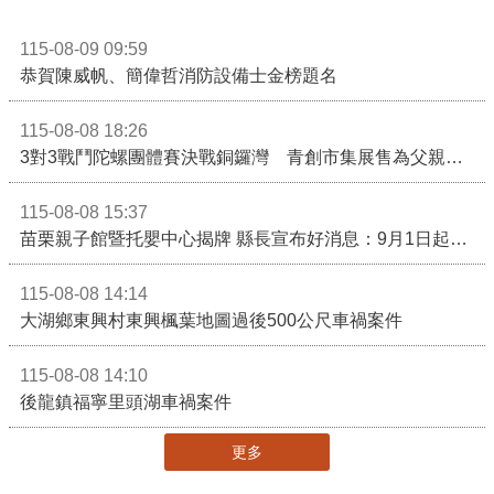
115-08-09 09:59
恭賀陳威帆、簡偉哲消防設備士金榜題名
115-08-08 18:26
3對3戰鬥陀螺團體賽決戰銅鑼灣 青創市集展售為父親節增添繽紛
115-08-08 15:37
苗栗親子館暨托嬰中心揭牌 縣長宣布好消息：9月1日起調降臨時托嬰費用
115-08-08 14:14
大湖鄉東興村東興楓葉地圖過後500公尺車禍案件
115-08-08 14:10
後龍鎮福寧里頭湖車禍案件
更多