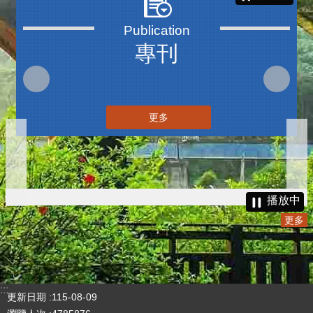
三周年V2
更多
播放中
專刊
更多