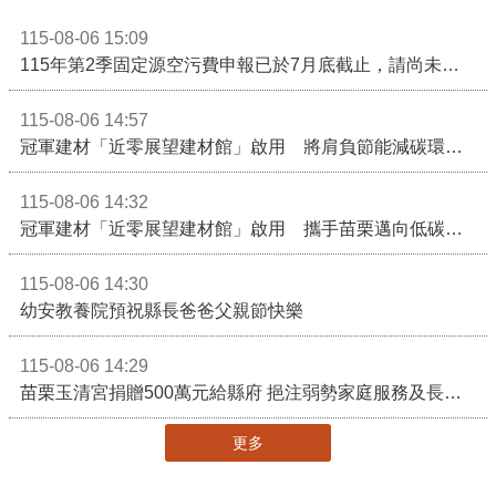
115-08-06 15:09
115年第2季固定源空污費申報已於7月底截止，請尚未申報公私場所儘速完成申繳，以免面臨滯納金及罰鍰!
115-08-06 14:57
冠軍建材「近零展望建材館」啟用 將肩負節能減碳環境教育重任
115-08-06 14:32
冠軍建材「近零展望建材館」啟用 攜手苗栗邁向低碳建築新未來
115-08-06 14:30
幼安教養院預祝縣長爸爸父親節快樂
115-08-06 14:29
苗栗玉清宮捐贈500萬元給縣府 挹注弱勢家庭服務及長照醫療資源
更多