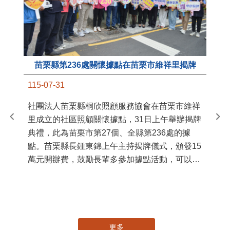
苗栗縣第236處關懷據點在苗栗市維祥里揭牌
11
115-07-31
國
社團法人苗栗縣桐欣照顧服務協會在苗栗市維祥
苗
里成立的社區照顧關懷據點，31日上午舉辦揭牌
署
典禮，此為苗栗市第27個、全縣第236處的據
作
點。苗栗縣長鍾東錦上午主持揭牌儀式，頒發15
縣
萬元開辦費，鼓勵長輩多參加據點活動，可以更
手
加健康、長壽。 坐落於苗栗市維祥里光華街89
號的社區照顧關懷據點，今 ...
更多