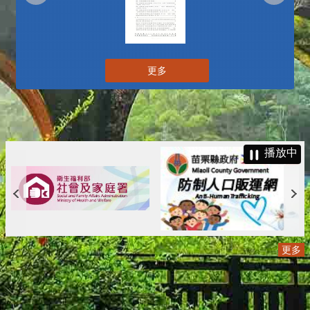
更多
播放中
更多