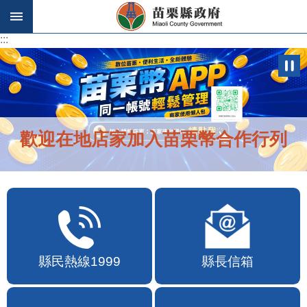
跳到主要內容區塊
:::
:::
歡迎在地店家加入苗栗幣合作行列
縣民熱線1999
縣長信箱