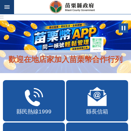
跳到主要內容區塊
:::
:::
歡迎在地店家加入苗栗幣合作行列
縣民熱線1999
縣長信箱