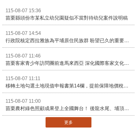
115-08-07 15:36
苗栗縣頭份市某私立幼兒園疑似不當對待幼兒案件說明稿
115-08-07 14:54
行政院核定西拉雅族為平埔原住民族群 盼望已久的重要時刻到來！8月13日起受理民族成員名冊登記
115-08-07 11:46
苗栗客家青少年訪問團前進馬來西亞 深化國際客家文化交流
115-08-07 11:11
移轉土地勾選土地現值申報書第14欄，提前保障地價稅節稅權益
115-08-07 11:00
苗栗農村綠色照顧成果登上全國舞台！ 後龍水尾、埔頂社區前進2026高齡健康產業博覽會
更多