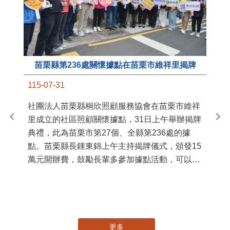
苗栗縣第236處關懷據點在苗栗市維祥里揭牌
11
115-07-31
國
社團法人苗栗縣桐欣照顧服務協會在苗栗市維祥
苗
里成立的社區照顧關懷據點，31日上午舉辦揭牌
署
典禮，此為苗栗市第27個、全縣第236處的據
作
點。苗栗縣長鍾東錦上午主持揭牌儀式，頒發15
縣
萬元開辦費，鼓勵長輩多參加據點活動，可以更
手
加健康、長壽。 坐落於苗栗市維祥里光華街89
號的社區照顧關懷據點，今 ...
更多