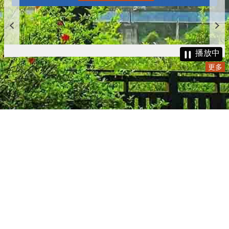
播放中
更多
:::
更新日期
115-08-07
瀏覽人次
4783909
版權所有 © 苗栗縣政府 Copyright 2019 Miaoli County Government
All rights reserved.
36001 苗栗市縣府路100號(第一辦公大樓)、36046 苗栗市府前路1號
(第二辦公大樓) 電話:1999(限苗栗縣內撥打), 037-322150(外縣市)
服務時間：上午8:00~12:00、13:00~17:00（彈性上班時間：上午
8:00~8:30）