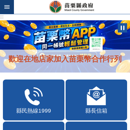
跳到主要內容區塊
:::
:::
歡迎在地店家加入苗栗幣合作行列
縣民熱線1999
縣長信箱