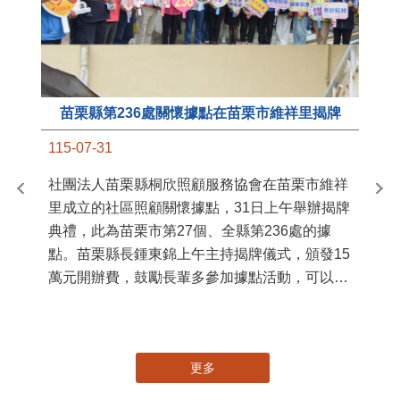
苗栗縣第236處關懷據點在苗栗市維祥里揭牌
11
115-07-31
國
社團法人苗栗縣桐欣照顧服務協會在苗栗市維祥
苗
里成立的社區照顧關懷據點，31日上午舉辦揭牌
署
典禮，此為苗栗市第27個、全縣第236處的據
作
點。苗栗縣長鍾東錦上午主持揭牌儀式，頒發15
縣
萬元開辦費，鼓勵長輩多參加據點活動，可以更
手
加健康、長壽。 坐落於苗栗市維祥里光華街89
號的社區照顧關懷據點，今 ...
更多