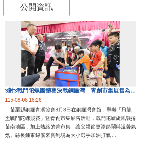
公開資訊
3對3戰鬥陀螺團體賽決戰銅鑼灣 青創市集展售為父親節增添繽紛
115-08-08 18:26
苗栗縣銅鑼青溪協會8月8日在銅鑼灣會館，舉辦「飛龍
盃戰鬥陀螺競賽」暨青創市集展售活動，戰鬥陀螺旋風襲捲
苗南地區，加上熱絡的菁市集，讓父親節更添熱鬧與溫馨氣
氛。縣長鍾東錦偕來賓到場為大小選手加油打氣 ...