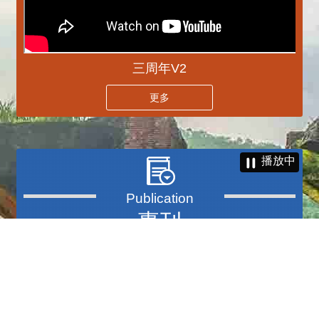
三周年V2
更多
播放中
專刊
更多