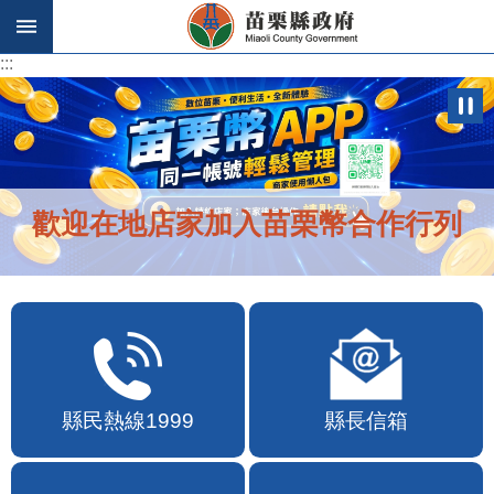
跳到主要內容區塊
:::
:::
歡迎在地店家加入苗栗幣合作行列
縣民熱線1999
縣長信箱