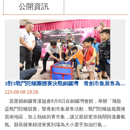
公開資訊
3對3戰鬥陀螺團體賽決戰銅鑼灣 青創市集展售為父親節增添繽紛
115-08-08 18:26
苗栗縣銅鑼青溪協會8月8日在銅鑼灣會館，舉辦「飛龍
盃戰鬥陀螺競賽」暨青創市集展售活動，戰鬥陀螺旋風襲捲
苗南地區，加上熱絡的菁市集，讓父親節更添熱鬧與溫馨氣
氛。縣長鍾東錦偕來賓到場為大小選手加油打氣 ...