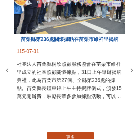
苗栗縣第236處關懷據點在苗栗市維祥里揭牌
11
115-07-31
國
社團法人苗栗縣桐欣照顧服務協會在苗栗市維祥
苗
里成立的社區照顧關懷據點，31日上午舉辦揭牌
署
典禮，此為苗栗市第27個、全縣第236處的據
作
點。苗栗縣長鍾東錦上午主持揭牌儀式，頒發15
縣
萬元開辦費，鼓勵長輩多參加據點活動，可以更
手
加健康、長壽。 坐落於苗栗市維祥里光華街89
號的社區照顧關懷據點，今 ...
更多