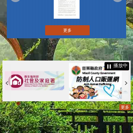
更多
播放中
更多