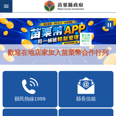
跳到主要內容區塊
:::
:::
歡迎在地店家加入苗栗幣合作行列
縣民熱線1999
縣長信箱