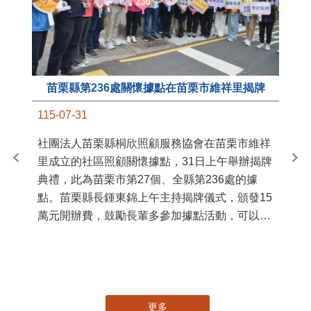
苗栗縣第236處關懷據點在苗栗市維祥里揭牌
11
115-07-31
國
社團法人苗栗縣桐欣照顧服務協會在苗栗市維祥
苗
里成立的社區照顧關懷據點，31日上午舉辦揭牌
署
典禮，此為苗栗市第27個、全縣第236處的據
作
點。苗栗縣長鍾東錦上午主持揭牌儀式，頒發15
縣
萬元開辦費，鼓勵長輩多參加據點活動，可以更
手
加健康、長壽。 坐落於苗栗市維祥里光華街89
號的社區照顧關懷據點，今 ...
更多