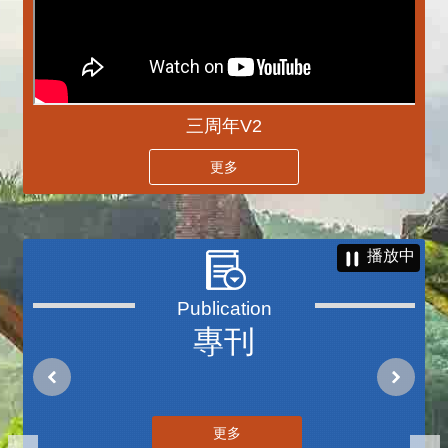
三周年V2
更多
播放中
專刊
更多