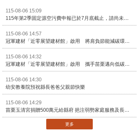
115-08-06 15:09
115年第2季固定源空污費申報已於7月底截止，請尚未申報公私場所儘速完成申繳，以免面臨滯納金及罰鍰!
115-08-06 14:57
冠軍建材「近零展望建材館」啟用 將肩負節能減碳環境教育重任
115-08-06 14:32
冠軍建材「近零展望建材館」啟用 攜手苗栗邁向低碳建築新未來
115-08-06 14:30
幼安教養院預祝縣長爸爸父親節快樂
115-08-06 14:29
苗栗玉清宮捐贈500萬元給縣府 挹注弱勢家庭服務及長照醫療資源
更多