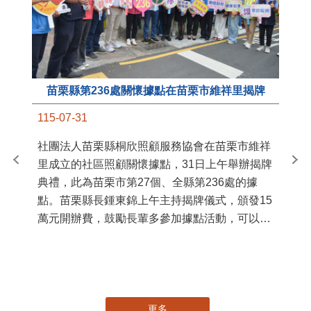
苗栗縣第236處關懷據點在苗栗市維祥里揭牌
11
115-07-31
國
社團法人苗栗縣桐欣照顧服務協會在苗栗市維祥
苗
里成立的社區照顧關懷據點，31日上午舉辦揭牌
署
典禮，此為苗栗市第27個、全縣第236處的據
作
點。苗栗縣長鍾東錦上午主持揭牌儀式，頒發15
縣
萬元開辦費，鼓勵長輩多參加據點活動，可以更
手
加健康、長壽。 坐落於苗栗市維祥里光華街89
號的社區照顧關懷據點，今 ...
更多