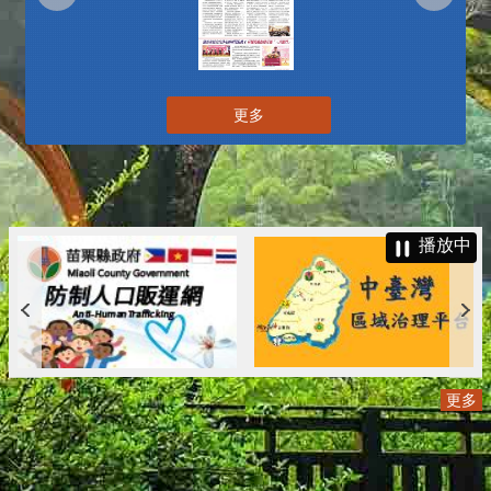
更多
播放中
更多