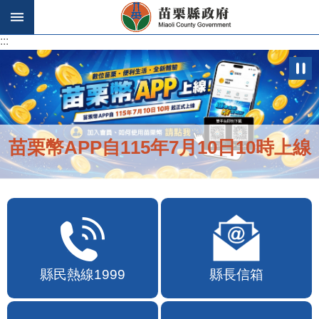
跳到主要內容區塊
:::
:::
苗栗幣APP自115年7月10日10時上線
縣民熱線1999
縣長信箱