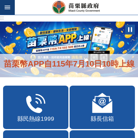
跳到主要內容區塊
:::
:::
苗栗幣APP自115年7月10日10時上線
縣民熱線1999
縣長信箱