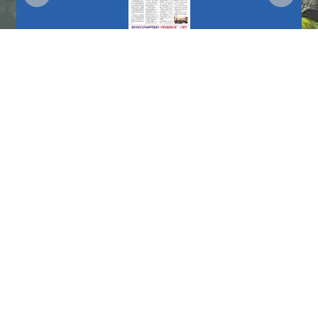
更多
播放中
更多