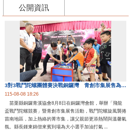
公開資訊
3對3戰鬥陀螺團體賽決戰銅鑼灣 青創市集展售為父親節增添繽紛
115-08-08 18:26
苗栗縣銅鑼青溪協會8月8日在銅鑼灣會館，舉辦「飛龍
盃戰鬥陀螺競賽」暨青創市集展售活動，戰鬥陀螺旋風襲捲
苗南地區，加上熱絡的菁市集，讓父親節更添熱鬧與溫馨氣
氛。縣長鍾東錦偕來賓到場為大小選手加油打氣 ...