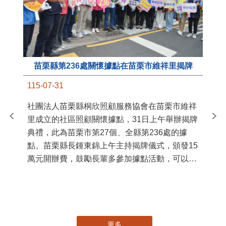
苗栗縣第236處關懷據點在苗栗市維祥里揭牌
11
115-07-31
國
社團法人苗栗縣桐欣照顧服務協會在苗栗市維祥
苗
里成立的社區照顧關懷據點，31日上午舉辦揭牌
署
典禮，此為苗栗市第27個、全縣第236處的據
作
點。苗栗縣長鍾東錦上午主持揭牌儀式，頒發15
縣
萬元開辦費，鼓勵長輩多參加據點活動，可以更
手
加健康、長壽。 坐落於苗栗市維祥里光華街89
號的社區照顧關懷據點，今 ...
更多