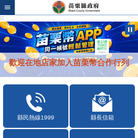
跳到主要內容區塊
:::
:::
歡迎在地店家加入苗栗幣合作行列
縣民熱線1999
縣長信箱