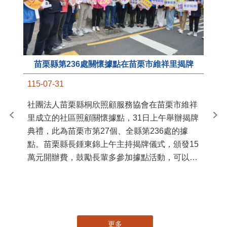
苗栗縣第236處關懷據點在苗栗市維祥里揭牌
11
115-07-31
國
社團法人苗栗縣桐欣照顧服務協會在苗栗市維祥
苗
里成立的社區照顧關懷據點，31日上午舉辦揭牌
署
典禮，此為苗栗市第27個、全縣第236處的據
作
點。苗栗縣長鍾東錦上午主持揭牌儀式，頒發15
縣
萬元開辦費，鼓勵長輩多參加據點活動，可以更
手
加健康、長壽。 坐落於苗栗市維祥里光華街89
號的社區照顧關懷據點，今 ...
更多