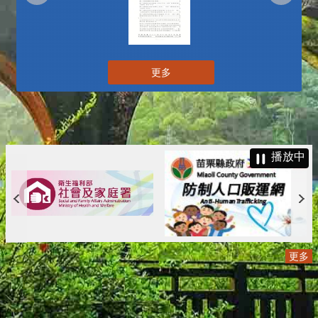
更多
播放中
更多