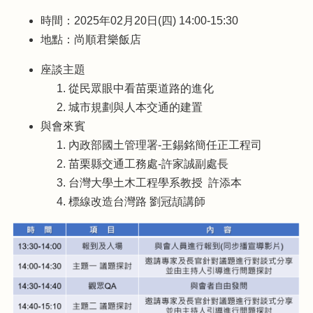
友
時間：2025年02月20日(四) 14:00-15:30
站
地點：尚順君樂飯店
連
結
座談主題
歷
從民眾眼中看苗栗道路的進化
年
城市規劃與人本交通的建置
成
與會來賓
果
內政部國土管理署-王錫銘簡任正工程司
苗栗縣交通工務處-許家誠副處長
首
頁
台灣大學土木工程學系教授 許添本
標線改造台灣路 劉冠頡講師
網
站
導
覽
隱
私