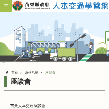
跳到主要內容區塊
:::
進
階
搜
尋
活
動
宗
旨
:::
系
:::
列
首頁
系列活動
座談會
活
座談會
動
影
音
紀
錄
苗栗人本交通座談會