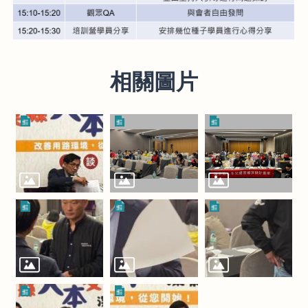
權
與
資
訊
安
全
相關圖片
政
策
政
府
網
站
資
料
開
放
宣
告