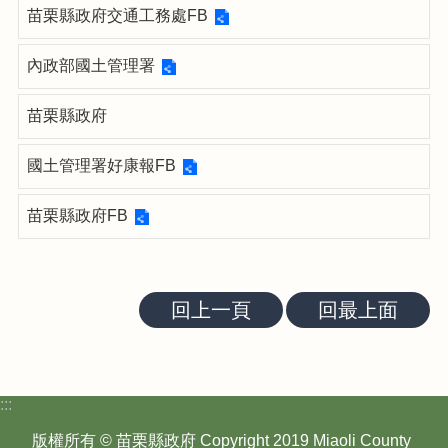
苗栗縣政府交通工務處FB
友
站
連
內政部國土管理署
結
苗栗縣政府
歷
年
成
國土管理署好康報FB
果
苗栗縣政府FB
首
頁
網
回上一頁
回最上面
站
導
覽
:::
隱
私
版權所有 © 苗栗縣政府 Copyright 2019 Miaoli County