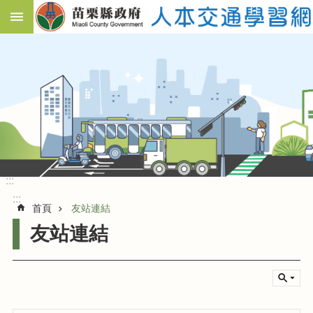
跳到主要內容區塊
:::
進
階
搜
尋
活
動
宗
旨
:::
系
:::
列
首頁
友站連結
活
友站連結
動
影
音
紀
錄