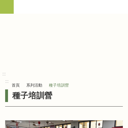
跳到主要內容區塊
:::
進
階
搜
尋
活
動
宗
旨
:::
系
:::
列
首頁
系列活動
種子培訓營
活
種子培訓營
動
影
音
紀
錄