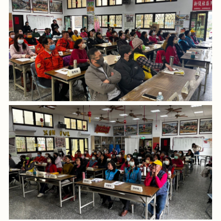
友
站
連
結
歷
年
成
果
首
頁
網
站
導
覽
隱
私