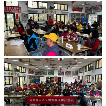
權
與
資
訊
安
全
政
策
政
府
網
站
資
料
開
放
宣
告