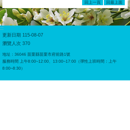
回上一頁
回最上面
務
專
區
綜
:::
合
更新日期
115-08-07
資
瀏覽人次
370
訊
地址：36046 苗栗縣苗栗市府前路1號
下
載
服務時間 上午8:00~12:00、13:00~17:00（彈性上班時間：上午
專
8:00~8:30）
區
防
詐
專
區
回
首